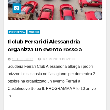
IN EVIDENZA
MOTORI
Il club Ferrari di Alessandria
organizza un evento rosso a
Castelnuovo Belbo domenica 2
SET 30, 2022
RAIMONDO BOVONE
ottobre
Scuderia Ferrari Club Alessandria allarga i propri
orizzonti e si sposta nell’astigiano: per domenica 2
ottobre ha organizzato un evento Ferrari a
Castelnuovo Belbo IL PROGRAMMA Alle 10 arrivo
in…