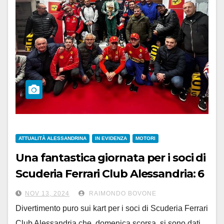
ATTUALITÀ ALESSANDRINA
IN EVIDENZA
MOTORI
Una fantastica giornata per i soci di
Scuderia Ferrari Club Alessandria: 6
ore sui kart!
NOV 13, 2024
RAIMONDO BOVONE
Divertimento puro sui kart per i soci di Scuderia Ferrari
Club Alessandria che, domenica scorsa, si sono dati