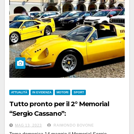
ATTUALITÀ
IN EVIDENZA
MOTORI
SPORT
Tutto pronto per il 2° Memorial
“Sergio Cassano”:
saranno ben 30 le rosse di
MAG 13, 2023
RAIMONDO BOVONE
Maranello a Valenza