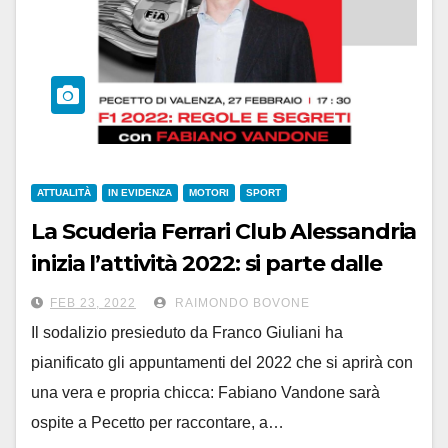
ATTUALITÀ
IN EVIDENZA
MOTORI
SPORT
La Scuderia Ferrari Club Alessandria
inizia l’attività 2022: si parte dalle
nuove vetture con Fabiano
FEB 23, 2022
RAIMONDO BOVONE
Vandone
Il sodalizio presieduto da Franco Giuliani ha
pianificato gli appuntamenti del 2022 che si aprirà con
una vera e propria chicca: Fabiano Vandone sarà
ospite a Pecetto per raccontare, a…