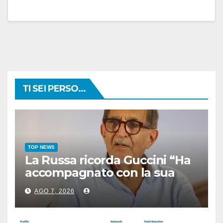
TI SEI PERSO...
TOP NEWS
La Russa ricorda Guccini “Ha
accompagnato con la sua
musica intere generazioni”
AGO 7, 2026