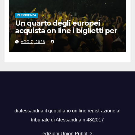
IN EVIDENZA
Un quarto degli europei
acquista on line i biglietti per
gli spettacoli
AGO 7, 2026
dialessandria.it quotidiano on line registrazione al
tribunale di Alessandria n.48/2017
edizioni Union Pubbli 3