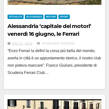
ATTUALITÀ
IN EVIDENZA
MOTORI
SPORT
Alessandria ‘capitale dei motori’
venerdì 16 giugno, le Ferrari
attendono la tappa della “1000
GIU 12, 2023
RAIMONDO BOVONE
Miglia”
“Enzo Ferrari la definì la corsa più bella del mondo,
averla in città è un appuntamento storico, il nostro club
non poteva mancare”. Franco Giuliani, presidente di
Scuderia Ferrari Club…