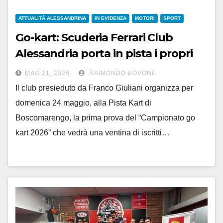
ATTUALITÀ ALESSANDRINA
IN EVIDENZA
MOTORI
SPORT
Go-kart: Scuderia Ferrari Club
Alessandria porta in pista i propri
soci domenica 24 maggio
MAG 21, 2026
RAIMONDO BOVONE
Il club presieduto da Franco Giuliani organizza per
domenica 24 maggio, alla Pista Kart di
Boscomarengo, la prima prova del “Campionato go
kart 2026” che vedrà una ventina di iscritti…