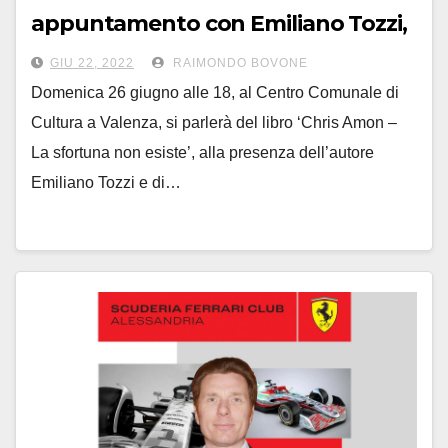
appuntamento con Emiliano Tozzi,
autore del libro su Chris Amon
GIU 22, 2022
RAIMONDO BOVONE
Domenica 26 giugno alle 18, al Centro Comunale di
Cultura a Valenza, si parlerà del libro ‘Chris Amon –
La sfortuna non esiste’, alla presenza dell’autore
Emiliano Tozzi e di…