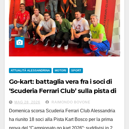
ATTUALITÀ ALESSANDRINA
MOTORI
SPORT
Go-kart: battaglia vera fra i soci di
‘Scuderia Ferrari Club’ sulla pista di
Bosco Marengo
MAG 28, 2026
RAIMONDO BOVONE
Domenica scorsa Scuderia Ferrari Club Alessandria
ha riunito 18 soci alla Pista Kart Bosco per la prima
prova del “Campionato go kart 2026”: suddivisi in 2