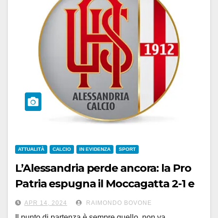
ATTUALITÀ
CALCIO
IN EVIDENZA
SPORT
L’Alessandria perde ancora: la Pro
Patria espugna il Moccagatta 2-1 e
annusa i playoff
APR 14, 2024
RAIMONDO BOVONE
Il punto di partenza è sempre quello, non va