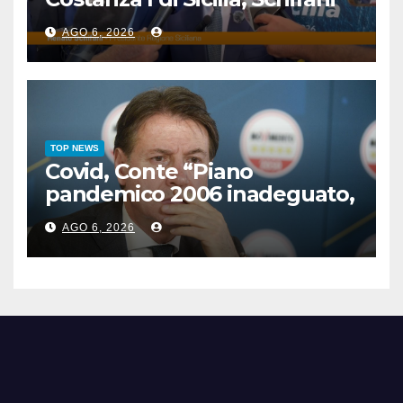
“Mantenuto impegni presi”
AGO 6, 2026
TOP NEWS
Covid, Conte “Piano
pandemico 2006 inadeguato,
virus senza precedenti”
AGO 6, 2026