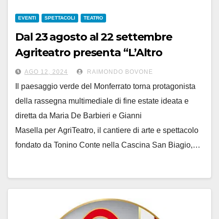
EVENTI
SPETTACOLI
TEATRO
Dal 23 agosto al 22 settembre
Agriteatro presenta “L’Altro
Monferrato”, spettacoli tra Cascine
AGO 12, 2024
RAIMONDO BOVONE
e Castelli
Il paesaggio verde del Monferrato torna protagonista
della rassegna multimediale di fine estate ideata e
diretta da Maria De Barbieri e Gianni
Masella per AgriTeatro, il cantiere di arte e spettacolo
fondato da Tonino Conte nella Cascina San Biagio,…