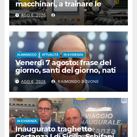
macchinari, a trainare le
“attrezzature intelligenti”
AGO 6, 2026
ALMANACCO
ATTUALITÀ
IN EVIDENZA
Venerdì 7 agosto: frase del
giorno, santi del giorno, nati
famosi, accadde oggi
AGO 6, 2026
RAIMONDO BOVONE
IN EVIDENZA
Inaugurato traghetto
Costanza I di Sicilia, Schifani