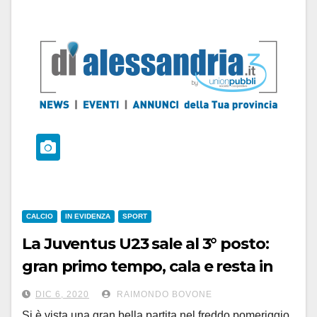
CALCIO
IN EVIDENZA
SPORT
La Juventus U23 sale al 3° posto:
gran primo tempo, cala e resta in
10. La Pro Patria, battuta 3-1,
DIC 6, 2020
RAIMONDO BOVONE
recrimina
Si è vista una gran bella partita nel freddo pomeriggio