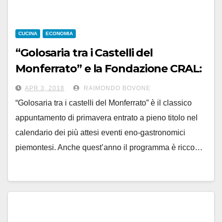
CUCINA
ECONOMIA
“Golosaria tra i Castelli del
Monferrato” e la Fondazione CRAL:
una sinergia che dura da 12 anni
APR 3, 2018
RAIMONDO BOVONE
“Golosaria tra i castelli del Monferrato” è il classico
appuntamento di primavera entrato a pieno titolo nel
calendario dei più attesi eventi eno-gastronomici
piemontesi. Anche quest’anno il programma è ricco…