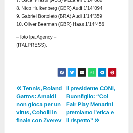
7. Oscar Piastri (AUS) McLaren 1’14″088
8. Nico Hulkenberg (GER) Audi 1’14″094
9. Gabriel Bortoleto (BRA) Audi 1’14″359
10. Oliver Bearman (GBR) Haas 1’14″456
– foto Ipa Agency –
(ITALPRESS).
Navigazione
Tennis, Roland
Il presidente CONI,
Garros: Arnaldi
Buonfiglio: “Col
articoli
non gioca per un
Fair Play Menarini
virus, Cobolli in
premiamo l’etica e
finale con Zverev
il rispetto”