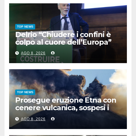
TOP NEWS
Delrio “Chiudere i confini è
colpo al cuore dell’Europa”
AGO 8, 2026
TOP NEWS
Prosegue eruzione Etna con
cenere vulcanica, sospesi i
voli in arrivo a Catania
AGO 8, 2026