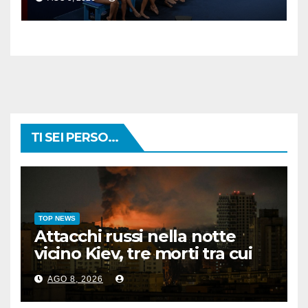
TI SEI PERSO...
TOP NEWS
Attacchi russi nella notte
vicino Kiev, tre morti tra cui
un bambino
AGO 8, 2026