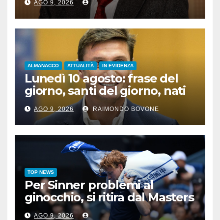
AGO 9, 2026
ALMANACCO
ATTUALITÀ
IN EVIDENZA
Lunedì 10 agosto: frase del
giorno, santi del giorno, nati
famosi, accadde oggi
AGO 9, 2026
RAIMONDO BOVONE
TOP NEWS
Per Sinner problemi al
ginocchio, si ritira dal Masters
1000 di Cincinnati
AGO 9, 2026