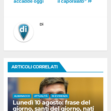
accadde oggi
il caporalato”
Di
ARTICOLI CORRELATI
ALMANACCO
ATTUALITÀ
IN EVIDENZA
Lunedì 10 agosto: frase del
giorno, santi del giorno, nati