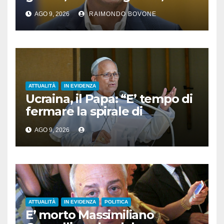
famosi, accadde oggi
AGO 9, 2026
RAIMONDO BOVONE
ATTUALITÀ
IN EVIDENZA
Ucraina, il Papa: “E’ tempo di
fermare la spirale di
violenza”
AGO 9, 2026
ATTUALITÀ
IN EVIDENZA
POLITICA
E’ morto Massimiliano