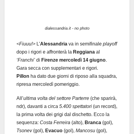
dialessandria.it - no photo
<Fiuuu!>
L’
Alessandria
va in semifinale
playoff
dopo i rigori e affronterà la
Reggiana
al
‘Franchi’
di
Firenze
mercoledì 14 giugno
.
Gara secca con supplementari e rigori.
Pillon
ha dato due giorni di riposo alla squadra,
ripresa mercoledì pomeriggio.
All’
ultima volta del settore Parterre
(che sparirà,
ndr), davanti a circa
5.400 spettatori
(un record),
la prima volta dei grigi dal dischetto. Ecco la
sequenza:
Costa Ferreira
(alto),
Branca
(gol),
Tsonev
(gol),
Evacuo
(gol),
Mancosu
(gol),