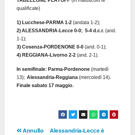
TABELLONE PLAYOFF
(in maiuscolo le
qualificate)
1) Lucchese-PARMA 1-2
(andata 1-2);
2) ALESSANDRIA-Lecce 0-0; 5-4 d.c.r.
(and.
1-1);
3) Cosenza-PORDENONE 0-0
(and. 0-1);
4) REGGIANA-
Livorno 2-2
(and. 2-1).
In semifinale: Parma-Pordenone
(martedì
13);
Alessandria-Reggiana
(mercoledì 14).
Finale sabato 17 maggio.
Navigazione
Annullo
Alessandria-Lecce è