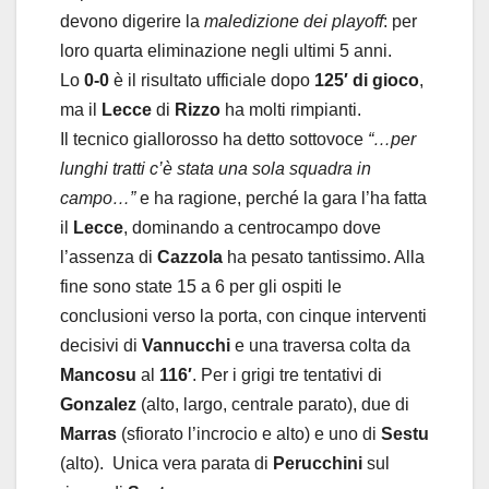
devono digerire la
maledizione dei playoff
: per
loro quarta eliminazione negli ultimi 5 anni.
Lo
0-0
è il risultato ufficiale dopo
125′ di gioco
,
ma il
Lecce
di
Rizzo
ha molti rimpianti.
Il tecnico giallorosso ha detto sottovoce
“…per
lunghi tratti c’è stata una sola squadra in
campo…”
e ha ragione, perché la gara l’ha fatta
il
Lecce
, dominando a centrocampo dove
l’assenza di
Cazzola
ha pesato tantissimo. Alla
fine sono state 15 a 6 per gli ospiti le
conclusioni verso la porta, con cinque interventi
decisivi di
Vannucchi
e una traversa colta da
Mancosu
al
116′
. Per i grigi tre tentativi di
Gonzalez
(alto, largo, centrale parato), due di
Marras
(sfiorato l’incrocio e alto) e uno di
Sestu
(alto). Unica vera parata di
Perucchini
sul