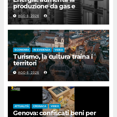
produzione da gas e
fotovoltaico
AGO 6, 2026
ECONOMIA
IN EVIDENZA
VIDEO
Turismo, la cultura traina i
territori
AGO 6, 2026
ATTUALITÀ
CRONACA
VIDEO
Genova: confiscati beni per