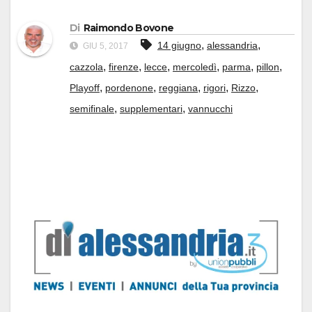
Di
Raimondo Bovone
,
,
14 giugno
alessandria
GIU 5, 2017
,
,
,
,
,
,
cazzola
firenze
lecce
mercoledì
parma
pillon
,
,
,
,
,
Playoff
pordenone
reggiana
rigori
Rizzo
,
,
semifinale
supplementari
vannucchi