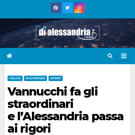
Skip
to
content
CALCIO
IN EVIDENZA
SPORT
Vannucchi fa gli
straordinari
e l’Alessandria passa
ai rigori