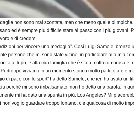
d
e
ie non sono mai scontate, men che meno quelle olimpiche. Arri
no ed è sempre più difficile stare al passo con i più giovani. 
o
avoro e di credere
condizioni per vincere una medaglia”. Così Luigi Samele, bronzo i
ante persone che mi sono state vicine, in particolare alla mia
bocca al lupo, e alla mia famiglia che è stata molto rumorosa e 
. Purtroppo viviamo in un momento storico molto particolare e m
o di pace con lo sport” ha detto Samele, che ieri ha avuto un ti
accia perché mi sono imbalsamato, non ho detto una parola. In q
ente mi ha dato una spunta in più. Los Angeles? Mi piacerebbe 
 non voglio guardare troppo lontano, c’è qualcosa di molto impor