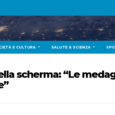
CIETÀ E CULTURA
SALUTE & SCIENZA
SP
ella scherma: “Le medag
e”