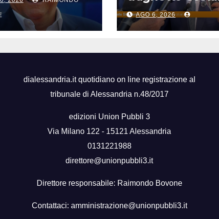
si, accadde
di Sicilia, Schifan
i
AGO 6, 2026
E
“Mantenuto
impegni presi”
dialessandria.it quotidiano on line registrazione al
tribunale di Alessandria n.48/2017
edizioni Union Pubbli 3
Via Milano 122 - 15121 Alessandria
0131221988
direttore@unionpubbli3.it
Direttore responsabile: Raimondo Bovone
Contattaci:
amministrazione@unionpubbli3.it