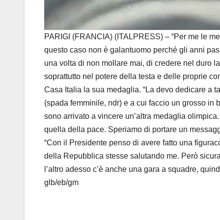
PARIGI (FRANCIA) (ITALPRESS) – “Per me le medagl
questo caso non è galantuomo perché gli anni passa
una volta di non mollare mai, di credere nel duro l
soprattutto nel potere della testa e delle proprie 
Casa Italia la sua medaglia. “La devo dedicare a t
(spada femminile, ndr) e a cui faccio un grosso in 
sono arrivato a vincere un’altra medaglia olimpica
quella della pace. Speriamo di portare un messaggi
“Con il Presidente penso di avere fatto una figur
della Repubblica stesse salutando me. Però sicuram
l’altro adesso c’è anche una gara a squadre, quindi
glb/eb/gm