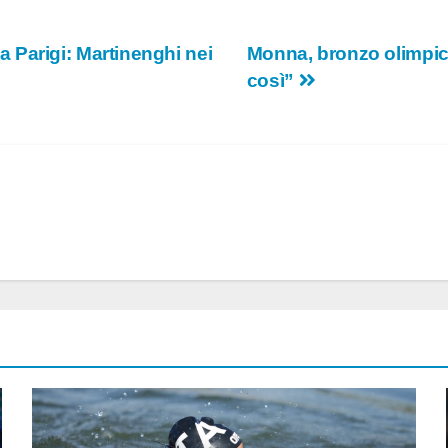
a a Parigi: Martinenghi nei
Monna, bronzo olimpico 
così”