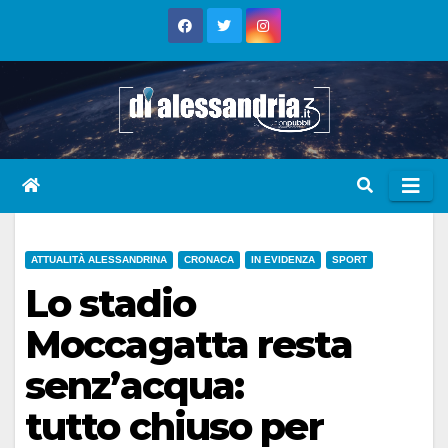
Skip
to
content
ATTUALITÀ ALESSANDRINA
CRONACA
IN EVIDENZA
SPORT
Lo stadio
Moccagatta resta
senz’acqua:
tutto chiuso per