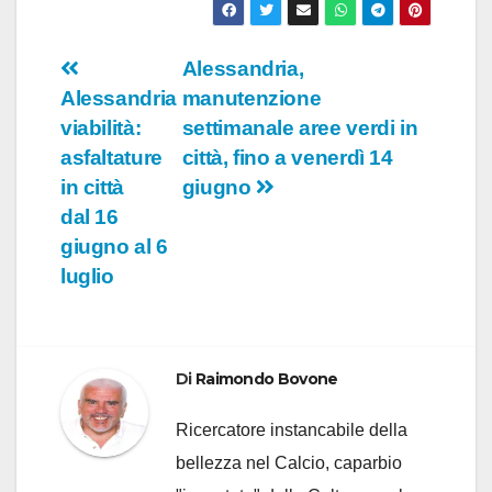
Navigazione
Alessandria,
Alessandria
manutenzione
articoli
viabilità:
settimanale aree verdi in
asfaltature
città, fino a venerdì 14
in città
giugno
dal 16
giugno al 6
luglio
Di
Raimondo Bovone
Ricercatore instancabile della
bellezza nel Calcio, caparbio