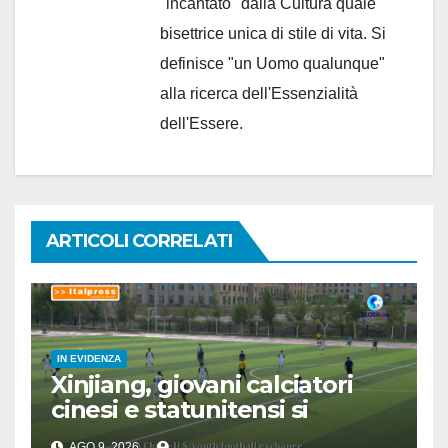
"incantato" dalla Cultura quale
bisettrice unica di stile di vita. Si
definisce "un Uomo qualunque"
alla ricerca dell'Essenzialità
dell'Essere.
ARTICOLI CORRELATI
IN EVIDENZA
Xinjiang, giovani calciatori
cinesi e statunitensi si
incontrano grazie a sport
AGO 9, 2026