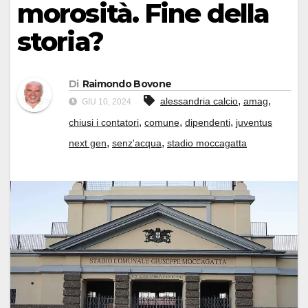
morosità. Fine della
storia?
Di
Raimondo Bovone
,
,
alessandria calcio
amag
GIU 10, 2024
,
,
,
chiusi i contatori
comune
dipendenti
juventus
,
,
next gen
senz'acqua
stadio moccagatta