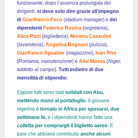
funzionante, dopo l’assenza prolungata dei
dirigenti,
si deve solo dire grazie all’impegno
di
Granfranco Foco
(
stadium manager
) e
dei
dipendenti
Federica Rosina
(
segreteria
),
Alice Pizzi
(
biglietteria
),
Morena Cassulini
(
lavanderia
),
Angelina Bognani
(
pulizia
),
Gianfranco Sguaizer
(
magazzino
),
Ivan Rho
(
Romania, manutenzione
) e
Abu Mussa
(
Niger,
addetto al campo
).
Tutti indietro di due
mensilità di stipendio.
Eppure tutti sono stati
solidali con Abu,
mettendo mano al portafoglio
. Il giovane
nigerino è
tornato in Africa per sposarsi, due
settimane fa
, e i dipendenti hanno fatto una
colletta per comprargli il biglietto aereo
. E
pare che abbiano contribuito
anche alcuni