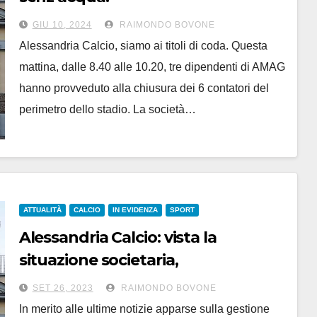
tutto chiuso per morosità. Fine
GIU 10, 2024
RAIMONDO BOVONE
della storia?
Alessandria Calcio, siamo ai titoli di coda. Questa
mattina, dalle 8.40 alle 10.20, tre dipendenti di AMAG
hanno provveduto alla chiusura dei 6 contatori del
perimetro dello stadio. La società…
ATTUALITÀ
CALCIO
IN EVIDENZA
SPORT
Alessandria Calcio: vista la
situazione societaria,
il sindaco ipotizza la revoca dello
SET 26, 2023
RAIMONDO BOVONE
stadio
In merito alle ultime notizie apparse sulla gestione