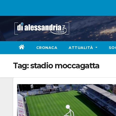
Skip
to
content
CRONACA
ATTUALITÀ
SO
Tag:
stadio moccagatta