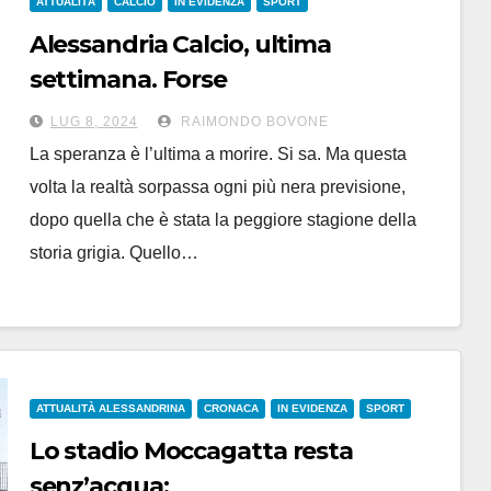
ATTUALITÀ
CALCIO
IN EVIDENZA
SPORT
Alessandria Calcio, ultima
settimana. Forse
LUG 8, 2024
RAIMONDO BOVONE
La speranza è l’ultima a morire. Si sa. Ma questa
volta la realtà sorpassa ogni più nera previsione,
dopo quella che è stata la peggiore stagione della
storia grigia. Quello…
ATTUALITÀ ALESSANDRINA
CRONACA
IN EVIDENZA
SPORT
Lo stadio Moccagatta resta
senz’acqua: