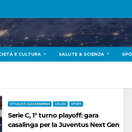
CIETÀ E CULTURA
SALUTE & SCIENZA
SP
ATTUALITÀ ALESSANDRINA
CALCIO
SPORT
Serie C, 1° turno playoff: gara
casalinga per la Juventus Next Gen