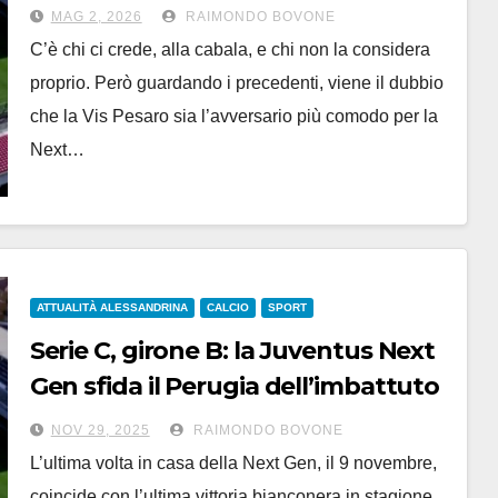
con la Vis Pesaro, mai battuta
MAG 2, 2026
RAIMONDO BOVONE
C’è chi ci crede, alla cabala, e chi non la considera
proprio. Però guardando i precedenti, viene il dubbio
che la Vis Pesaro sia l’avversario più comodo per la
Next…
ATTUALITÀ ALESSANDRINA
CALCIO
SPORT
Serie C, girone B: la Juventus Next
Gen sfida il Perugia dell’imbattuto
Giovanni Tedesco
NOV 29, 2025
RAIMONDO BOVONE
L’ultima volta in casa della Next Gen, il 9 novembre,
coincide con l’ultima vittoria bianconera in stagione