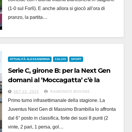
(1-0 sul Forlì). E anche allora si giocò all’ora di
pranzo, la partita…
ATTUALITÀ ALESSANDRINA
CALCIO
SPORT
Serie C, girone B: per la Next Gen
domani al ‘Moccagatta’ c’è la
Torres
SET 22, 2025
RAIMONDO BOVONE
Primo turno infrasettimanale della stagione. La
Juventus Next Gen di Massimo Brambilla lo affronta
dal 6° posto in classifica, forte dei suoi 8 punti (2
vinte, 2 pari, 1 persa, gol…