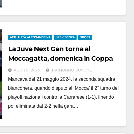
ATTUALITÀ ALESSANDRINA
IN EVIDENZA
SPORT
La Juve Next Gen torna al
Moccagatta, domenica in Coppa
contro il Novara. La novità del FVS
AGO 15, 2025
RAIMONDO BOVONE
Mancava dal 21 maggio 2024, la seconda squadra
bianconera, quando disputò al ‘Mocca’ il 2° turno dei
playoff nazionali contro la Carrarese (1-1), finendo
poi eliminata dal 2-2 nella gara…