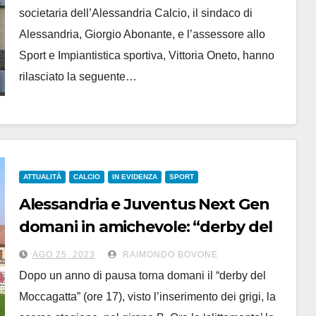
societaria dell’Alessandria Calcio, il sindaco di
Alessandria, Giorgio Abonante, e l’assessore allo
Sport e Impiantistica sportiva, Vittoria Oneto, hanno
rilasciato la seguente…
ATTUALITÀ
CALCIO
IN EVIDENZA
SPORT
Alessandria e Juventus Next Gen
domani in amichevole: “derby del
Moccagatta” alle 17
AGO 25, 2023
RAIMONDO BOVONE
Dopo un anno di pausa torna domani il “derby del
Moccagatta” (ore 17), visto l’inserimento dei grigi, la