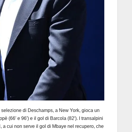
 selezione di Deschamps, a New York, gioca un
(66′ e 96′) e il gol di Barcola (82′). I transalpini
 a cui non serve il gol di Mbaye nel recupero, che