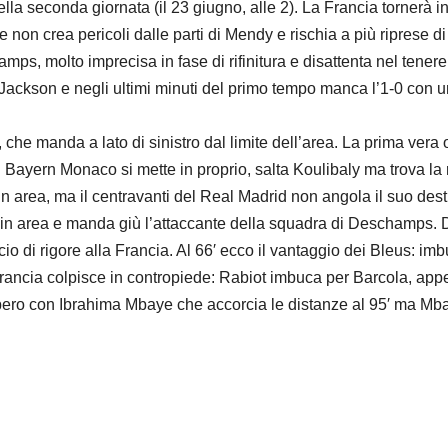
ella seconda giornata (il 23 giugno, alle 2). La Francia tornerà in
e non crea pericoli dalle parti di Mendy e rischia a più riprese 
ps, molto imprecisa in fase di rifinitura e disattenta nel tenere 
ackson e negli ultimi minuti del primo tempo manca l’1-0 con un
he manda a lato di sinistro dal limite dell’area. La prima vera o
ayern Monaco si mette in proprio, salta Koulibaly ma trova la resp
in area, ma il centravanti del Real Madrid non angola il suo de
a in area e manda giù l’attaccante della squadra di Deschamps. D
io di rigore alla Francia. Al 66′ ecco il vantaggio dei Bleus: im
a Francia colpisce in contropiede: Rabiot imbuca per Barcola, a
ecupero con Ibrahima Mbaye che accorcia le distanze al 95′ ma 