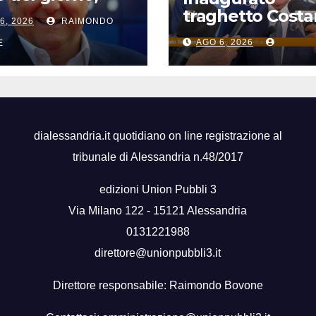
i del giorno, nati
traghetto Costa
6, 2026
RAIMONDO
si, accadde
di Sicilia, Schifan
i
AGO 6, 2026
E
“Mantenuto
impegni presi”
dialessandria.it quotidiano on line registrazione al
tribunale di Alessandria n.48/2017
edizioni Union Pubbli 3
Via Milano 122 - 15121 Alessandria
0131221988
direttore@unionpubbli3.it
Direttore responsabile: Raimondo Bovone