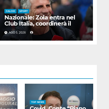
CALCIO
SPORT
Nazionale: Zola entra nel
Club Italia, coordinerà il
settore giovanile
AGO 5, 2026
TOP NEWS
Covid, Conte “Piano