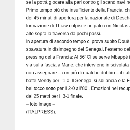
se la potrà giocare alla pari contro gli scandinavi n
Primo tempo più che insufficiente della Francia, ch
dei 45 minuti di apertura per la nazionale di Descham
formazione di Thiaw colpisce un palo con Nicolas J
alto sopra la traversa da pochi passi.
In apertura di secondo tempo ci prova subito Douè, c
sbavatura in disimpegno del Senegal, l’esterno del B
pressing della Francia: Al 56′ Olise serve Mbappè 
via sulla fascia a Manè, che interviene in scivolat
non assegnare – con più di qualche dubbio – il calc
batte Mendy per l’1-0. Il Senegal si sbilancia e l
bel tocco sotto per il 2-0 all’80’. Emozioni nel r
dai 25 metri per il 3-1 finale.
– foto Image –
(ITALPRESS).