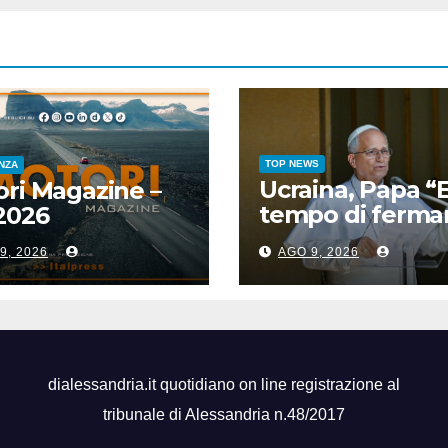
TOP NEWS
ENZA
Ucraina, Papa “E
ri Magazine –
tempo di fermar
2026
spirale di violen
9, 2026
AGO 9, 2026
dialessandria.it quotidiano on line registrazione al
tribunale di Alessandria n.48/2017