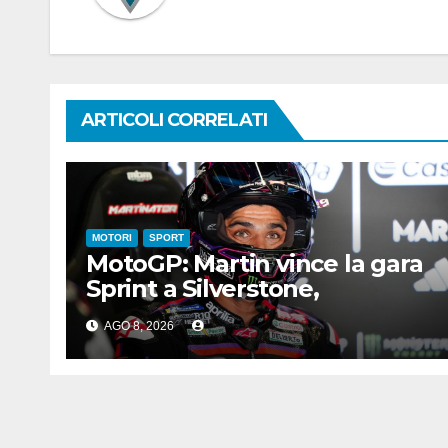
ARTICOLI CORRELATI
MOTORI
SPORT
MotoGP: Martin vince la gara
Sprint a Silverstone,
preceduti Ogura e Bezzecchi
AGO 8, 2026