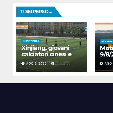
TI SEI PERSO...
IN EVIDENZA
IN EVID
Xinjiang, giovani
Moto
calciatori cinesi e
9/8/
statunitensi si
AGO 9, 2026
AGO 
incontrano grazie a
sport