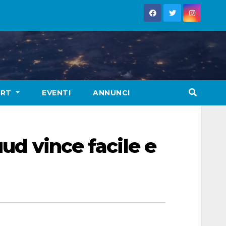
ORT
EVENTI
ANNUNCI
uud vince facile e