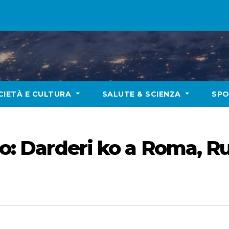
CIETÀ E CULTURA
SALUTE & SCIENZA
SP
co: Darderi ko a Roma, R