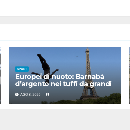
SPORT
Europei di nuoto: Barnabà
d’argento nei tuffi da grandi
altezze
AGO 8, 2026