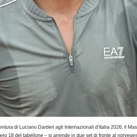
ra di Luciano Darderi agli Internazionali d’Italia 2026, il Mast
mero 18 del tabellone – si arrende in due set di fronte al norveg