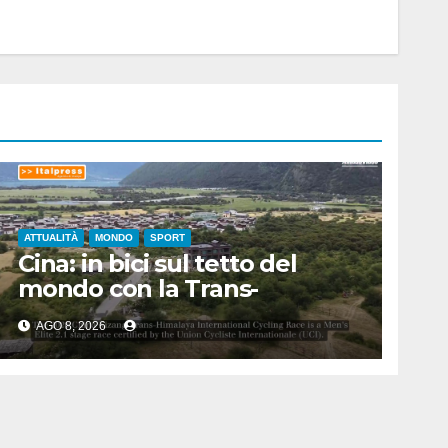
ATTUALITÀ
MONDO
SPORT
Cina: in bici sul tetto del
mondo con la Trans-
Himalaya Race
AGO 8, 2026