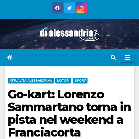
Skip
to
content
ATTUALITÀ ALESSANDRINA
MOTORI
SPORT
Go-kart: Lorenzo
Sammartano torna in
pista nel weekend a
Franciacorta