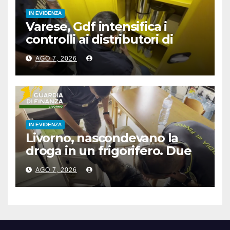
IN EVIDENZA
Varese, Gdf intensifica i
controlli ai distributori di
carburante, 6 multati
AGO 7, 2026
IN EVIDENZA
Livorno, nascondevano la
droga in un frigorifero. Due
arresti
AGO 7, 2026