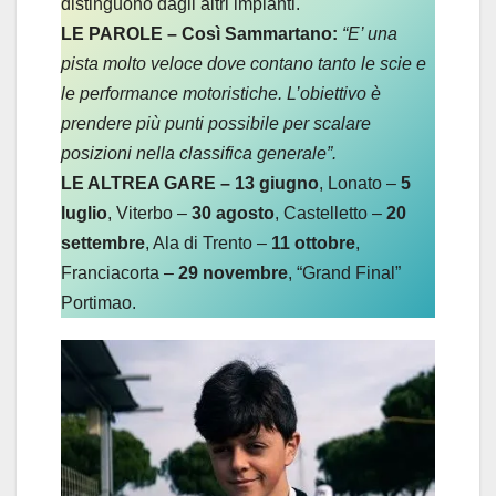
distinguono dagli altri impianti.
LE PAROLE – Così Sammartano:
“E’ una
pista molto veloce dove contano tanto le scie e
le performance motoristiche. L’obiettivo è
prendere più punti possibile per scalare
posizioni nella classifica generale”.
LE ALTREA GARE –
13 giugno
, Lonato –
5
luglio
, Viterbo –
30 agosto
, Castelletto –
20
settembre
, Ala di Trento –
11 ottobre
,
Franciacorta –
29 novembre
, “Grand Final”
Portimao.