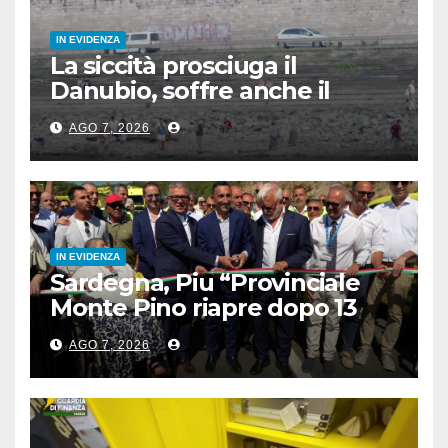
IN EVIDENZA
La siccità prosciuga il
Danubio, soffre anche il
turismo
AGO 7, 2026
IN EVIDENZA
Sardegna, Piu “Provinciale
Monte Pino riapre dopo 13
anni, opera fondamentale”
AGO 7, 2026