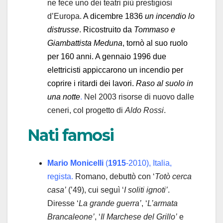
ne fece uno dei teatri più prestigiosi
d’Europa.
A dicembre 1836
un incendio lo
distrusse
. Ricostruito da
Tommaso e
Giambattista Meduna
, tornò al suo ruolo
per 160 anni.
A gennaio 1996 due
elettricisti appiccarono un incendio per
coprire i ritardi dei lavori.
Raso al suolo in
una notte
.
Nel 2003 risorse di nuovo dalle
ceneri, col progetto di
Aldo Rossi
.
Nati famosi
Mario Monicelli
(
1915
-2010), Italia,
regista.
Romano, debuttò con ‘
Totò cerca
casa’
(’49), cui seguì ‘
I soliti ignoti’
.
Diresse ‘
La grande guerra’
, ‘
L’armata
Brancaleone’
, ‘
Il Marchese del Grillo’
e