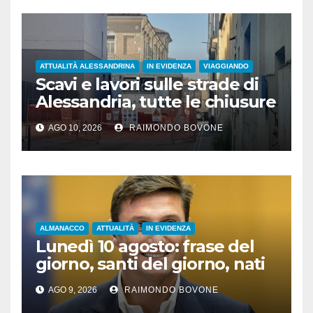
ATTUALITÀ ALESSANDRINA
IN EVIDENZA
VIAGGIANDO
Scavi e lavori sulle strade di
Alessandria, tutte le chiusure
al traffico
AGO 10, 2026
RAIMONDO BOVONE
ALMANACCO
ATTUALITÀ
IN EVIDENZA
Lunedì 10 agosto: frase del
giorno, santi del giorno, nati
famosi, accadde oggi
AGO 9, 2026
RAIMONDO BOVONE