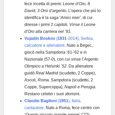
fece incetta di premi:
Leone d’Oro,
8
David, 3 Orsi d’argento.
L’opera che più lo
identifica è la saga ‘
Amici miei’
, di cui
diresse i primi 2 capitoli.
Vinse il Leone
d’Oro alla carriera nel ’91
.
Vujadin Boskov
(
1931
-2014), Serbia,
calciatore e allenatore.
Nato a Begec,
giocò nella Sampdoria ’61-’62 e in
Nazionale (57-0), con cui vinse l’
Argento
Olimpico a Helsinki ’52
. Da allenatore
guidò
Real Madrid
(scudetto, 2 Coppe),
Ascoli, Roma, Sampdori
a (scudetto, 2
Coppe, Supercoppa),
Napoli e Perugia
.
Restano celebri i suoi aforismi.
Claudio Baglioni
(
1951
), Italia,
cantautore.
Nato a Roma, fece centro con
‘Questo piccolo grande amore’
(’72),