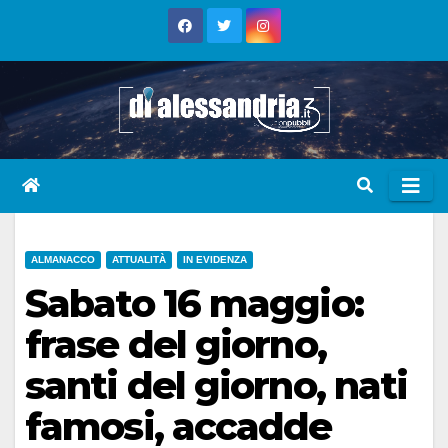
Skip
to
content
ALMANACCO
ATTUALITÀ
IN EVIDENZA
Sabato 16 maggio:
frase del giorno,
santi del giorno, nati
famosi, accadde