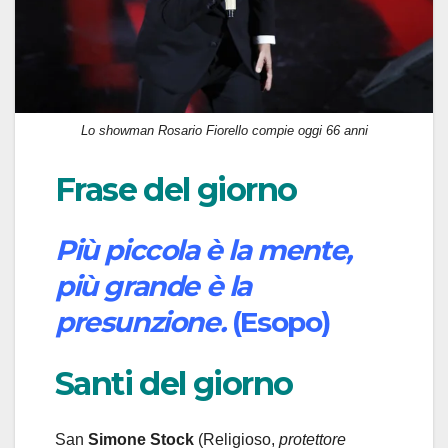
Lo showman Rosario Fiorello compie oggi 66 anni
Frase del giorno
Più piccola è la mente,
più grande è la
presunzione.
(Esopo)
Santi del giorno
San
Simone Stock
(Religioso,
protettore