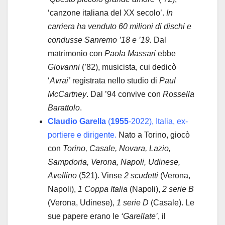
‘canzone italiana del XX secolo’.
In
carriera ha venduto 60 milioni di dischi e
condusse Sanremo ’18 e ’19.
Dal
matrimonio con
Paola Massari
ebbe
Giovanni
(’82), musicista, cui dedicò
‘
Avrai’
registrata nello studio di
Paul
McCartney
. Dal ’94 convive con
Rossella
Barattolo
.
Claudio Garella
(
1955
-2022), Italia, ex-
portiere e dirigente.
Nato a Torino, giocò
con
Torino, Casale, Novara, Lazio,
Sampdoria, Verona, Napoli, Udinese,
Avellino
(521). Vinse
2 scudetti
(Verona,
Napoli),
1 Coppa Italia
(Napoli),
2 serie B
(Verona, Udinese),
1 serie D
(Casale). Le
sue papere erano le
‘Garellate’
, il