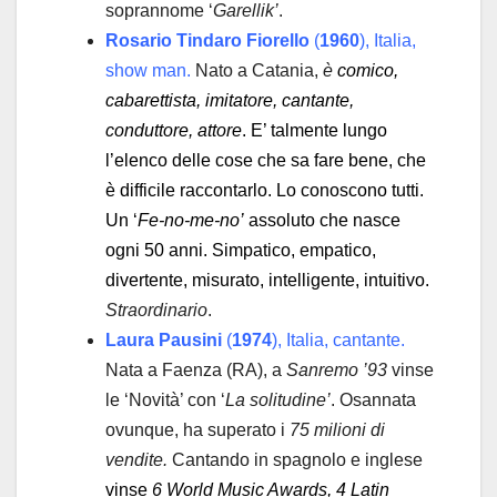
soprannome ‘
Garellik’
.
Rosario Tindaro Fiorello
(
1960
), Italia,
show man.
Nato a Catania,
è
comico,
cabarettista, imitatore, cantante,
conduttore, attore
. E’ talmente lungo
l’elenco delle cose che sa fare bene, che
è difficile raccontarlo. Lo conoscono tutti.
Un ‘
Fe-no-me-no’
assoluto che nasce
ogni 50 anni. Simpatico, empatico,
divertente, misurato, intelligente, intuitivo.
Straordinario
.
Laura Pausini
(
1974
), Italia, cantante.
Nata a Faenza (RA), a
Sanremo ’93
vinse
le ‘Novità’ con ‘
La solitudine’
. Osannata
ovunque, ha superato i
75 milioni di
vendite.
Cantando in spagnolo e inglese
vinse
6 World Music Awards, 4 Latin