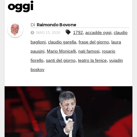
oggi
Di
Raimondo Bovone
,
,
1792
accadde oggi
claudio
MAG 15, 2026
,
,
,
baglioni
claudio garella
frase del giorno
laura
,
,
,
pausini
Mario Monicelli
nati famosi
rosario
,
,
,
fiorello
santi del giorno
teatro la fenice
vujadin
boskov