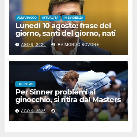
ALMANACCO
ATTUALITÀ
IN EVIDENZA
Lunedì 10 agosto: frase del
giorno, santi del giorno, nati
famosi, accadde oggi
AGO 9, 2026
RAIMONDO BOVONE
TOP NEWS
Per Sinner problemi al
ginocchio, si ritira dal Masters
1000 di Cincinnati
AGO 9, 2026