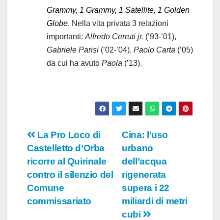
Grammy, 1 Grammy, 1 Satellite, 1 Golden
Globe
.
Nella vita privata 3 relazioni
importanti:
Alfredo Cerruti jr.
(’93-’01),
Gabriele Parisi
(’02-’04),
Paolo Carta
(’05)
da cui ha avuto
Paola
(’13).
Navigazione
La Pro Loco di
Cina: l’uso
Castelletto d’Orba
urbano
articoli
ricorre al Quirinale
dell’acqua
contro il silenzio del
rigenerata
Comune
supera i 22
commissariato
miliardi di metri
cubi