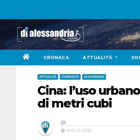
Skip
to
content
CRONACA
ATTUALITÀ
SO
ATTUALITÀ
CURIOSITÀ
IN EVIDENZA
Cina: l’uso urbano
di metri cubi
Di
MAG 15, 2026