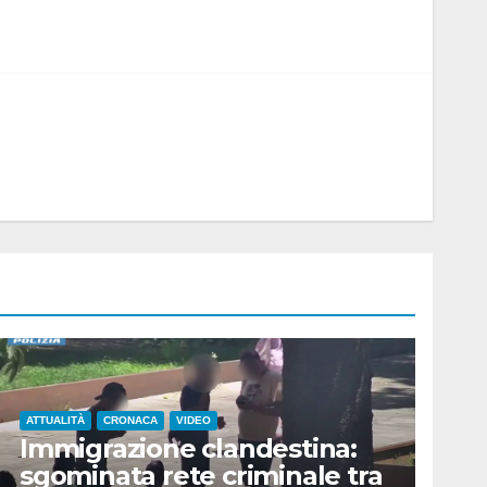
ATTUALITÀ
CRONACA
VIDEO
Immigrazione clandestina:
sgominata rete criminale tra