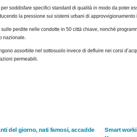
per soddisfare specifici standard di qualità in modo da poter esser
riducendo la pressione sui sistemi urbani di approvvigionamento i
o sulle perdite nelle condotte in 50 città chiave, nonchè programm
lo nazionale.
gono assorbite nel sottosuolo invece di defluire nei corsi d’acq
azioni permeabili.
nti del giorno, nati famosi, accadde
Smart worki