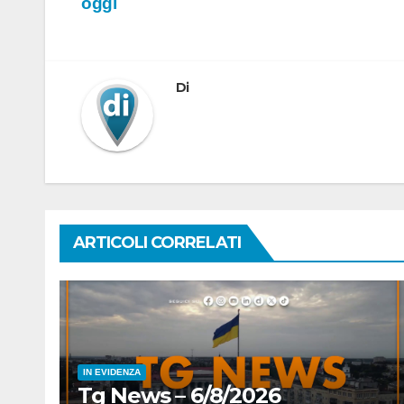
oggi
articoli
Di
ARTICOLI CORRELATI
IN EVIDENZA
Tg News – 6/8/2026