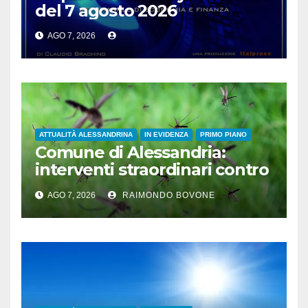
del 7 agosto 2026
AGO 7, 2026
ATTUALITÀ ALESSANDRINA
IN EVIDENZA
PRIMO PIANO
Comune di Alessandria:
interventi straordinari contro
le zanzare
AGO 7, 2026
RAIMONDO BOVONE