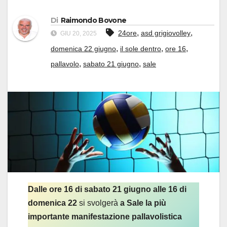
Di
Raimondo Bovone
,
,
24ore
asd grigiovolley
GIU 20, 2025
,
,
,
domenica 22 giugno
il sole dentro
ore 16
,
,
pallavolo
sabato 21 giugno
sale
Dalle ore 16 di sabato 21 giugno alle 16 di
domenica 22
si svolgerà
a Sale la più
importante manifestazione pallavolistica