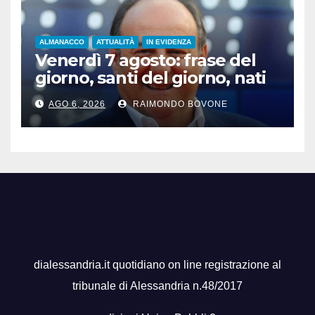
ALMANACCO
ATTUALITÀ
IN EVIDENZA
Venerdì 7 agosto: frase del
giorno, santi del giorno, nati
famosi, accadde oggi
AGO 6, 2026
RAIMONDO BOVONE
dialessandria.it quotidiano on line registrazione al
tribunale di Alessandria n.48/2017