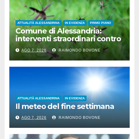
ATTUALITÀ ALESSANDRINA
IN EVIDENZA
PRIMO PIANO
Comune di Alessandria:
interventi straordinari contro
le zanzare
AGO 7, 2026
RAIMONDO BOVONE
ATTUALITÀ ALESSANDRINA
IN EVIDENZA
Il meteo del fine settimana
AGO 7, 2026
RAIMONDO BOVONE