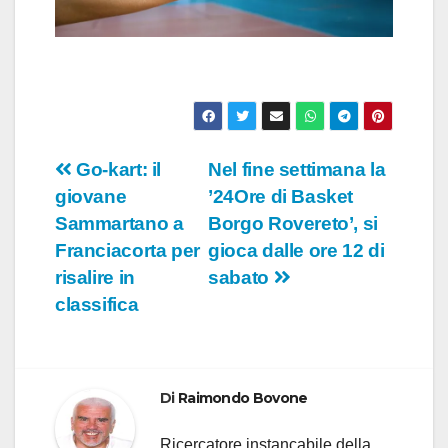
Navigazione
Go-kart: il
Nel fine settimana la
giovane
’24Ore di Basket
articoli
Sammartano a
Borgo Rovereto’, si
Franciacorta per
gioca dalle ore 12 di
risalire in
sabato
classifica
Di
Raimondo Bovone
Ricercatore instancabile della