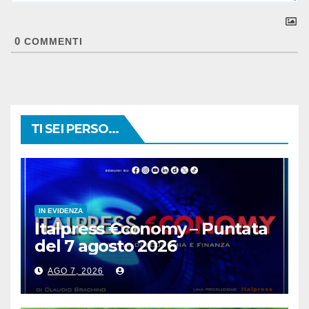
0
COMMENTI
TI SEI PERSO...
IN EVIDENZA
Italpress €conomy – Puntata
del 7 agosto 2026
AGO 7, 2026