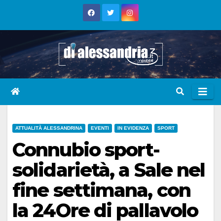
Skip
to
content
ATTUALITÀ ALESSANDRINA
EVENTI
IN EVIDENZA
SPORT
Connubio sport-
solidarietà, a Sale nel
fine settimana, con
la 24Ore di pallavolo