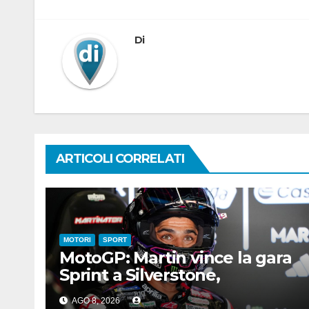
Di
ARTICOLI CORRELATI
MOTORI
SPORT
MotoGP: Martin vince la gara
Sprint a Silverstone,
preceduti Ogura e Bezzecchi
AGO 8, 2026