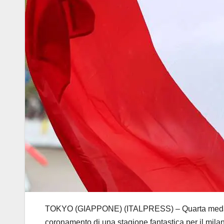
TOKYO (GIAPPONE) (ITALPRESS) – Quarta medaglia pe
coronamento di una stagione fantastica per il mila