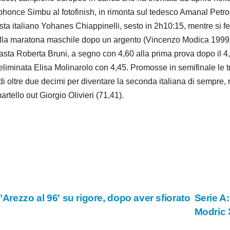
lphonce Simbu al fotofinish, in rimonta sul tedesco Amanal Petros
matista italiano Yohanes Chiappinelli, sesto in 2h10:15, mentre s
ella maratona maschile dopo un argento (Vincenzo Modica 1999) 
ll’asta Roberta Bruni, a segno con 4,60 alla prima prova dopo il 
eliminata Elisa Molinarolo con 4,45. Promosse in semifinale le tr
a di oltre due decimi per diventare la seconda italiana di sempr
rtello out Giorgio Olivieri (71,41).
’Arezzo al 96′ su rigore, dopo aver sfiorato
Serie A
Modric