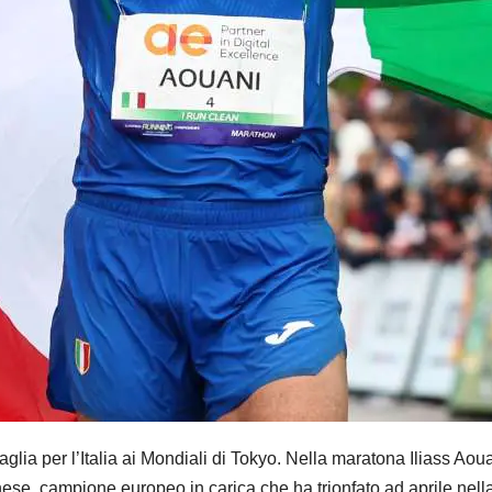
r l’Italia ai Mondiali di Tokyo. Nella maratona Iliass Aouani 
nese, campione europeo in carica che ha trionfato ad aprile nell