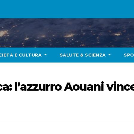
CIETÀ E CULTURA
SALUTE & SCIENZA
SP
ca: l’azzurro Aouani vince