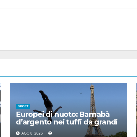
SPORT
Europei di nuoto: Barnabà
d’argento nei tuffi da grandi
altezze
AGO 8, 2026