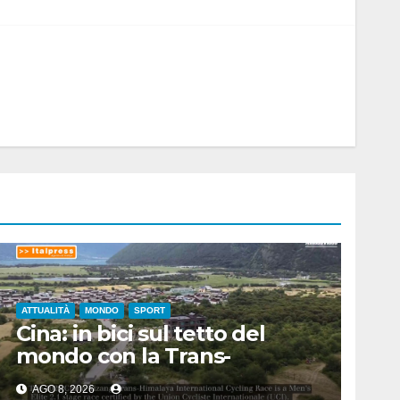
ATTUALITÀ
MONDO
SPORT
Cina: in bici sul tetto del
mondo con la Trans-
Himalaya Race
AGO 8, 2026