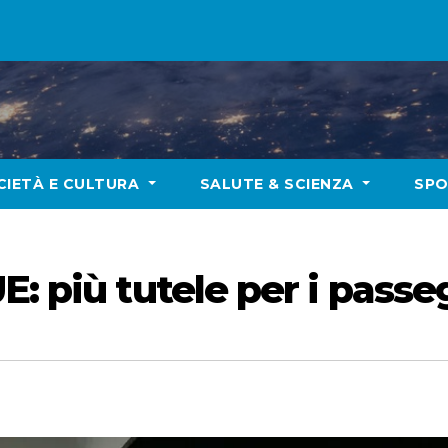
CIETÀ E CULTURA
SALUTE & SCIENZA
SP
E: più tutele per i passe