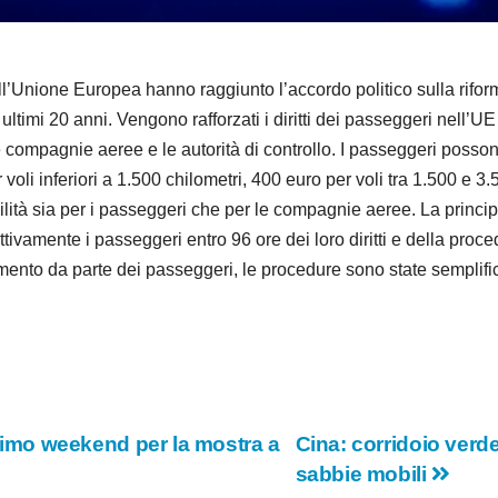
e
o
one Europea hanno raggiunto l’accordo politico sulla riforma de
ultimi 20 anni. Vengono rafforzati i diritti dei passeggeri nell’
r le compagnie aeree e le autorità di controllo. I passeggeri poss
 voli inferiori a 1.500 chilometri, 400 euro per voli tra 1.500 e 3
lità sia per i passeggeri che per le compagnie aeree. La principa
ivamente i passeggeri entro 96 ore dei loro diritti e della proce
cimento da parte dei passeggeri, le procedure sono state semplifi
ultimo weekend per la mostra a
Cina: corridoio verde
sabbie mobili