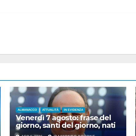
ALMANACCO
ATTUALITÀ
IN EVIDENZA
Venerdì 7 agosto: frase del
giorno, santi del giorno, nati
famosi, accadde oggi