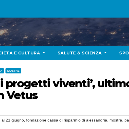
CIETÀ E CULTURA
SALUTE & SCIENZA
SP
ZA
MOSTRE
i progetti viventi’, ult
m Vetus
,
,
,
o al 21 giugno
fondazione cassa di risparmio di alessandria
mostra
pa