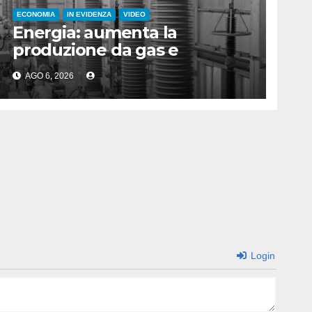
ECONOMIA
IN EVIDENZA
VIDEO
Energia: aumenta la
produzione da gas e
fotovoltaico
AGO 6, 2026
Login