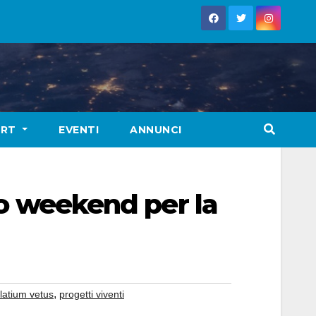
ORT
EVENTI
ANNUNCI
imo weekend per la
,
latium vetus
progetti viventi