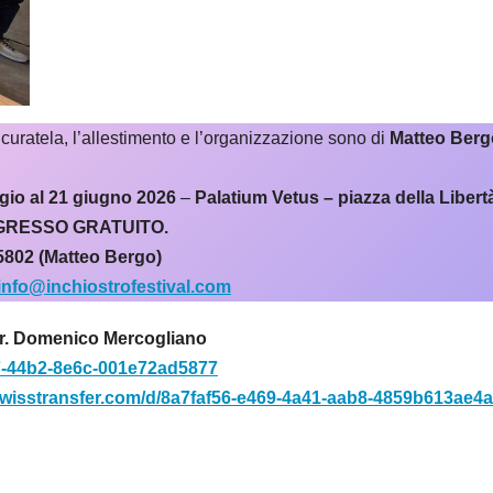
a curatela, l’allestimento e l’organizzazione sono di
Matteo Berg
ggio al 21 giugno 2026
–
Palatium Vetus – piazza della Libert
GRESSO GRATUITO.
5802 (Matteo Bergo)
info@inchiostrofestival.com
r. Domenico Mercogliano
47-44b2-8e6c-001e72ad5877
swisstransfer.com/d/8a7faf56-e469-4a41-aab8-4859b613ae4a