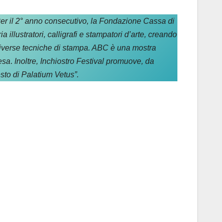
er il 2° anno consecutivo, la Fondazione Cassa di
llustratori, calligrafi e stampatori d’arte, creando
e diverse tecniche di stampa. ABC è una mostra
resa
.
Inoltre, Inchiostro Festival promuove, da
sto di Palatium Vetus”.