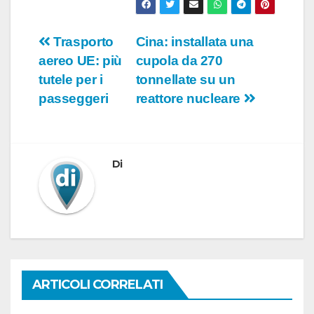
o
Navigazione
Trasporto
Cina: installata una
aereo UE: più
cupola da 270
articoli
tutele per i
tonnellate su un
passeggeri
reattore nucleare
Di
ARTICOLI CORRELATI