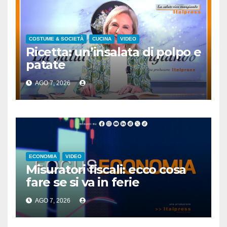
COSTUME & SOCIETÀ
CUCINA
VIDEO
Ricetta: un’insalata di polpo e
patate
AGO 7, 2026
ECONOMIA
VIDEO
Misuratori fiscali: ecco cosa
fare se si va in ferie
AGO 7, 2026