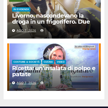
IN EVIDENZA
Livorno, nascondevano la
droga in un frigorifero. Due
arresti
AGO 7, 2026
COSTUME & SOCIETÀ
CUCINA
VIDEO
Ricetta: un’insalata di polpo e
patate
AGO 7, 2026