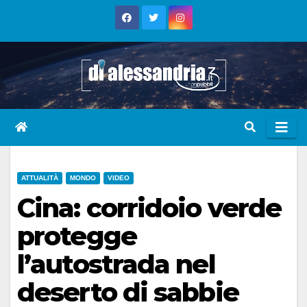
Skip
to
content
ATTUALITÀ
MONDO
VIDEO
Cina: corridoio verde
protegge
l’autostrada nel
deserto di sabbie