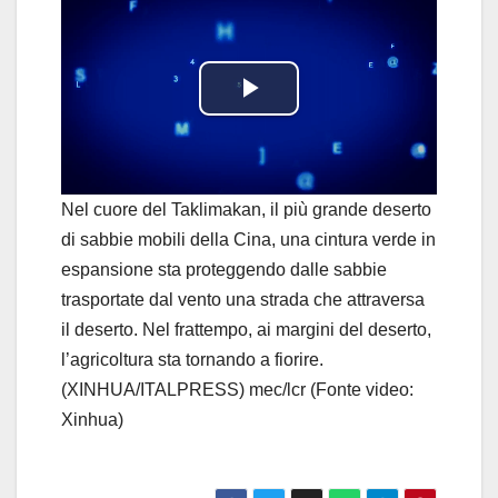
P
l
a
Nel cuore del Taklimakan, il più grande deserto
di sabbie mobili della Cina, una cintura verde in
y
espansione sta proteggendo dalle sabbie
trasportate dal vento una strada che attraversa
V
il deserto. Nel frattempo, ai margini del deserto,
i
l’agricoltura sta tornando a fiorire.
(XINHUA/ITALPRESS) mec/lcr (Fonte video:
d
Xinhua)
e