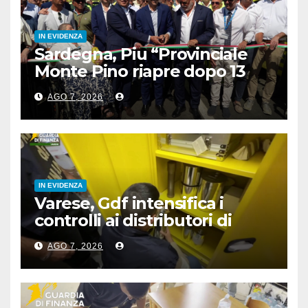
IN EVIDENZA
Sardegna, Piu “Provinciale
Monte Pino riapre dopo 13
anni, opera fondamentale”
AGO 7, 2026
IN EVIDENZA
Varese, Gdf intensifica i
controlli ai distributori di
carburante, 6 multati
AGO 7, 2026