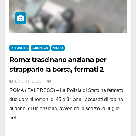
ATTUALITÀ
CRONACA
VIDEO
Roma: trascinano anziana per
strapparle la borsa, fermati 2
romani
LUG 31, 2026
ROMA (ITALPRESS) – La Polizia di Stato ha fermato
due uomini romani di 45 e 34 anni, accusati di rapina
ai danni di un’anziana, avvenuto lo scorso 26 luglio
nel…