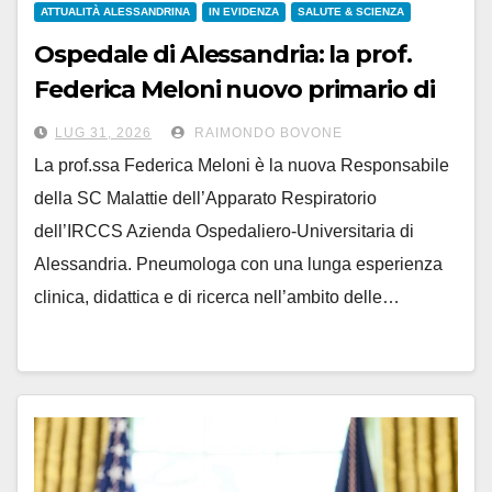
ATTUALITÀ ALESSANDRINA
IN EVIDENZA
SALUTE & SCIENZA
Ospedale di Alessandria: la prof.
Federica Meloni nuovo primario di
Malattie Respiratorie
LUG 31, 2026
RAIMONDO BOVONE
La prof.ssa Federica Meloni è la nuova Responsabile
della SC Malattie dell’Apparato Respiratorio
dell’IRCCS Azienda Ospedaliero-Universitaria di
Alessandria. Pneumologa con una lunga esperienza
clinica, didattica e di ricerca nell’ambito delle…