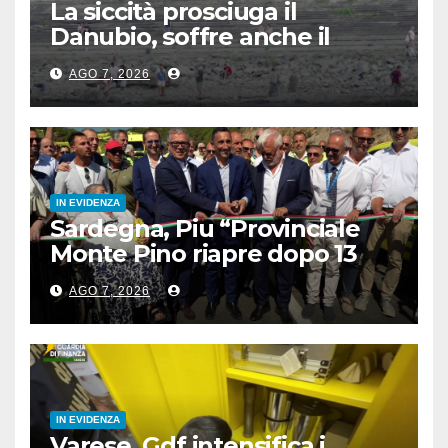
La siccità prosciuga il
Danubio, soffre anche il
turismo
AGO 7, 2026
IN EVIDENZA
Sardegna, Piu “Provinciale
Monte Pino riapre dopo 13
anni, opera fondamentale”
AGO 7, 2026
IN EVIDENZA
Varese, Gdf intensifica i