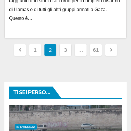
raggiunto uno storico accordo per il completo disarmo
di Hamas e di tutti gli altri gruppi armati a Gaza.
Questo è…
Paginazione
1
2
3
…
61
degli
articoli
TI SEI PERSO...
IN EVIDENZA