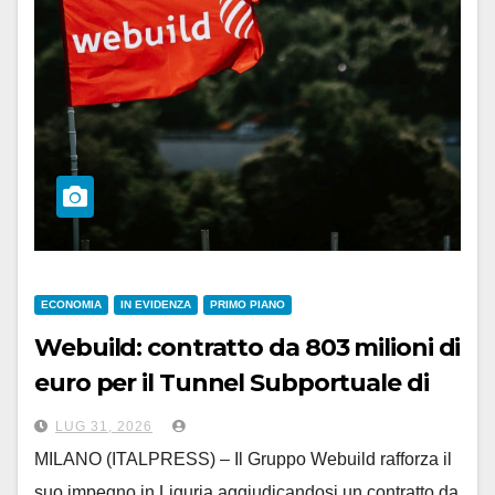
ECONOMIA
IN EVIDENZA
PRIMO PIANO
Webuild: contratto da 803 milioni di
euro per il Tunnel Subportuale di
Genova
LUG 31, 2026
MILANO (ITALPRESS) – Il Gruppo Webuild rafforza il
suo impegno in Liguria aggiudicandosi un contratto da