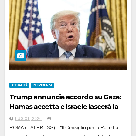
ATTUALITÀ
IN EVIDENZA
Trump annuncia accordo su Gaza:
Hamas accetta e Israele lascerà la
Striscia
LUG 31, 2026
ROMA (ITALPRESS) – “Il Consiglio per la Pace ha