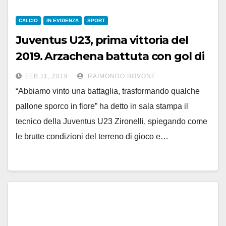
CALCIO
IN EVIDENZA
SPORT
Juventus U23, prima vittoria del
2019. Arzachena battuta con gol di
Mokulu
FEB 11, 2019
RAIMONDO BOVONE
“Abbiamo vinto una battaglia, trasformando qualche
pallone sporco in fiore” ha detto in sala stampa il
tecnico della Juventus U23 Zironelli, spiegando come
le brutte condizioni del terreno di gioco e…