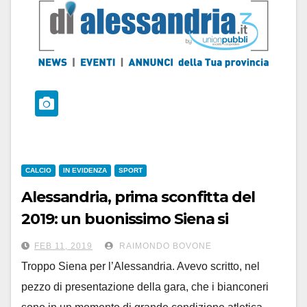
CALCIO
IN EVIDENZA
SPORT
Alessandria, prima sconfitta del
2019: un buonissimo Siena si
impone 3-1
FEB 11, 2019
RAIMONDO BOVONE
Troppo Siena per l’Alessandria. Avevo scritto, nel
pezzo di presentazione della gara, che i bianconeri