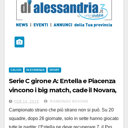
CALCIO
IN EVIDENZA
SPORT
Serie C girone A: Entella e Piacenza
vincono i big match, cade il Novara,
risale l’Arzachena. Cinque i pareggi
FEB 14, 2019
RAIMONDO BOVONE
Campionato strano che più strano non si può. Su 20
squadre, dopo 26 giornate, solo in sette hanno giocato
tutte le partite; l’Entella ne deve recuperare 7, il Pro