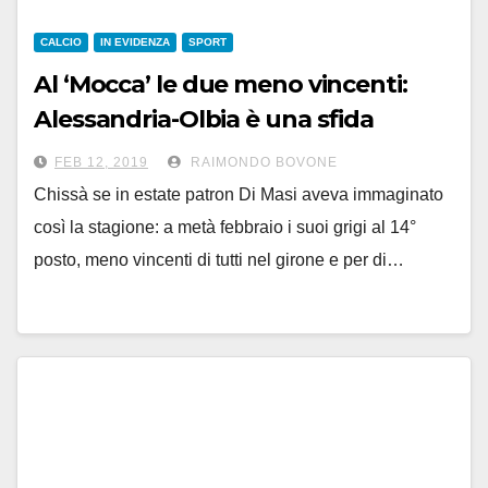
CALCIO
IN EVIDENZA
SPORT
Al ‘Mocca’ le due meno vincenti:
Alessandria-Olbia è una sfida
salvezza. D’Agostino rischia?
FEB 12, 2019
RAIMONDO BOVONE
Chissà se in estate patron Di Masi aveva immaginato
così la stagione: a metà febbraio i suoi grigi al 14°
posto, meno vincenti di tutti nel girone e per di…