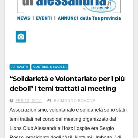
ATTUALITÀ
COSTUME & SOCIETÀ
“Solidarietà e Volontariato per i più
deboli” i temi trattati al meeting
Lions Club Alessandria Host
FEB 13, 2019
RAIMONDO BOVONE
Associazionismo, volontariato e solidarietà sono stati i
temi trattati nel corso del meeting organizzato dal
Lions Club Alessandria Host: l’ospite era Sergio
Rosso, presidente degli “Asili Notturni Umberto I” di