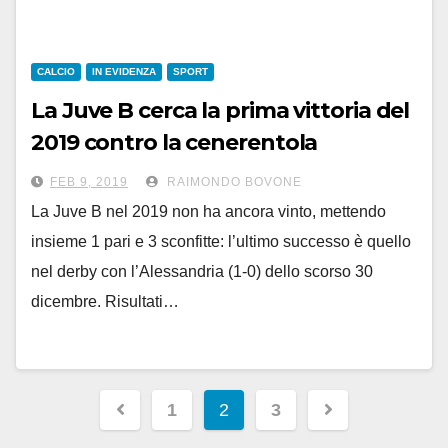
CALCIO
IN EVIDENZA
SPORT
La Juve B cerca la prima vittoria del
2019 contro la cenerentola
Arzachena
FEB 9, 2019
RAIMONDO BOVONE
La Juve B nel 2019 non ha ancora vinto, mettendo
insieme 1 pari e 3 sconfitte: l’ultimo successo è quello
nel derby con l’Alessandria (1-0) dello scorso 30
dicembre. Risultati…
Paginazione
1
2
3