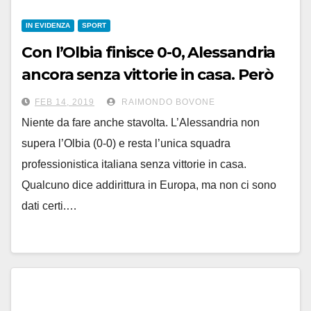
IN EVIDENZA
SPORT
Con l’Olbia finisce 0-0, Alessandria
ancora senza vittorie in casa. Però
alla fine è un punto guadagnato
FEB 14, 2019
RAIMONDO BOVONE
Niente da fare anche stavolta. L’Alessandria non
supera l’Olbia (0-0) e resta l’unica squadra
professionistica italiana senza vittorie in casa.
Qualcuno dice addirittura in Europa, ma non ci sono
dati certi.…