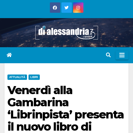
Skip
to
content
ATTUALITÀ
LIBRI
Venerdì alla
Gambarina
‘Librinpista’ presenta
il nuovo libro di