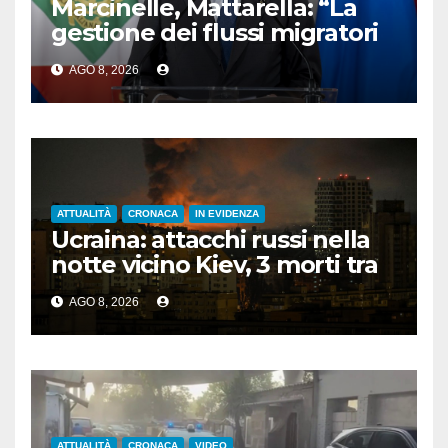
Marcinelle, Mattarella: “La
gestione dei flussi migratori
rispetti la dignità delle
AGO 8, 2026
persone”
ATTUALITÀ
CRONACA
IN EVIDENZA
Ucraina: attacchi russi nella
notte vicino Kiev, 3 morti tra
cui 1 bambino
AGO 8, 2026
ATTUALITÀ
CRONACA
VIDEO