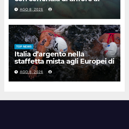
largo di Mazara del Vallo
AGO 8, 2026
TOP NEWS
Italia d’argento nella
staffetta mista agli Europei di
nuoto di fondo
AGO 8, 2026