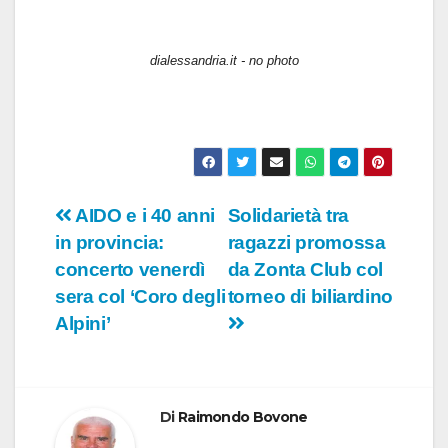
dialessandria.it - no photo
Navigazione
AIDO e i 40 anni
Solidarietà tra
in provincia:
ragazzi promossa
articoli
concerto venerdì
da Zonta Club col
sera col ‘Coro degli
torneo di biliardino
Alpini’
Di
Raimondo Bovone