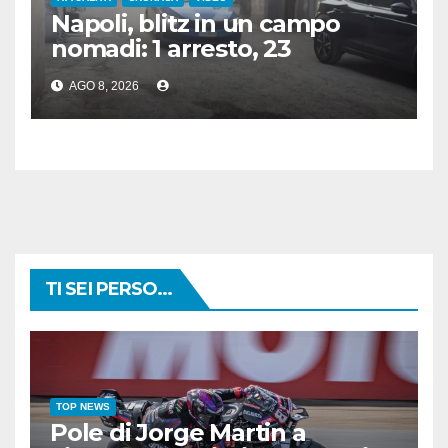
Napoli, blitz in un campo
nomadi: 1 arresto, 23
denunce e sequestro di armi
AGO 8, 2026
e rame
TI SEI PERSO...
TOP NEWS
Pole di Jorge Martin a