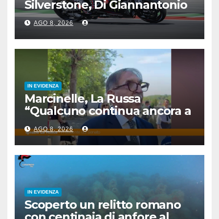
Silverstone, Di Giannantonio
4°, Bezzecchi 5°
AGO 8, 2026
IN EVIDENZA
Marcinelle, La Russa
“Qualcuno continua ancora a
voltare le spalle”
AGO 8, 2026
IN EVIDENZA
Scoperto un relitto romano
con centinaia di anfore al