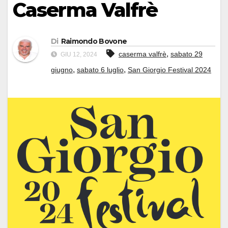
Caserma Valfrè
Di
Raimondo Bovone
,
caserma valfrè
sabato 29
GIU 12, 2024
,
,
giugno
sabato 6 luglio
San Giorgio Festival 2024