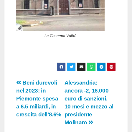
La Caserma Valfrè
Navigazione
Beni durevoli
Alessandria:
nel 2023: in
ancora -2, 16.000
articoli
Piemonte spesa
euro di sanzioni,
a 6.5 miliardi, in
10 mesi e mezzo al
crescita dell’8.6%
presidente
Molinaro