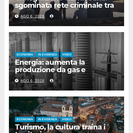
sgominata rete criminale tra
Algeria, Italia e Francia
AGO 6, 2026
ECONOMIA
IN EVIDENZA
VIDEO
Energia: aumenta la
produzione da gas e
fotovoltaico
AGO 6, 2026
ECONOMIA
IN EVIDENZA
VIDEO
Turismo, la cultura traina i