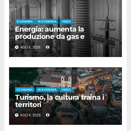
ECONOMIA
IN EVIDENZA
VIDEO
Energia: aumenta la
produzione da gas e
fotovoltaico
AGO 6, 2026
ECONOMIA
IN EVIDENZA
VIDEO
Turismo, la cultura traina i
territori
AGO 6, 2026