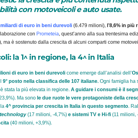
bilità con motoveicoli e auto usate.
miliardi di euro in beni durevoli
(6.479 milioni),
l’8,6% in più 
llaborazione con
Prometeia
, quest’anno alla sua trentesima edi
, ma è sostenuto dalla crescita di alcuni comparti come motoveic
: la 1^ in regione, la 4^ in Italia
lioni di euro in beni durevoli
come emerge dall’analisi dell’
Os
il
9° posto nella classifica delle 107 italiane.
Ogni famiglia ha
è stata la più elevata in regione.
A guidare i consumi è il seg
+23,9%). Ma sono
le due ruote le vere protagoniste della cres
la
4^ provincia per crescita in Italia in questo segmento
. Ra
 technology
(17 milioni, -4,7%)
e sistemi TV e Hi-fi
(11 milioni,
cita
(40 milioni, +3,9%).