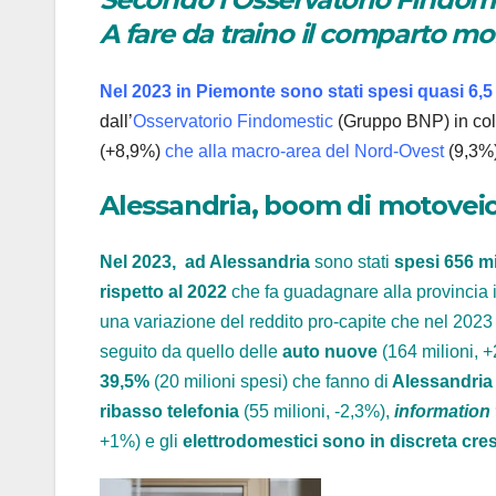
A fare da traino il comparto mo
Nel 2023 in Piemonte sono stati spesi quasi 6,5 
dall’
Osservatorio Findomestic
(Gruppo BNP) in co
(+8,9%)
che alla macro-area del Nord-Ovest
(9,3%)
Alessandria, boom di motoveicoli
Nel 2023, ad Alessandria
sono stati
spesi 656 mi
rispetto al 2022
che fa guadagnare alla provincia 
una variazione del reddito pro-capite che nel 2023 
seguito da quello delle
auto nuove
(164 milioni, 
39,5%
(20 milioni spesi) che fanno di
Alessandria
ribasso telefonia
(55 milioni, -2,3%),
information
+1%) e gli
elettrodomestici sono in discreta cres