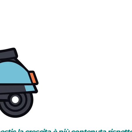
tic la crescita è più contenuta rispetto