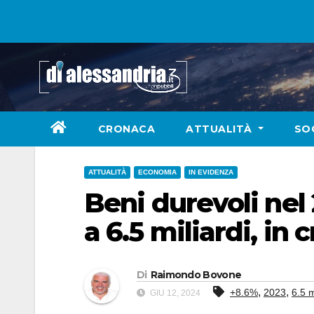
Skip
to
content
CRONACA
ATTUALITÀ
SO
ATTUALITÀ
ECONOMIA
IN EVIDENZA
Beni durevoli nel
a 6.5 miliardi, in 
Di
Raimondo Bovone
,
,
+8.6%
2023
6.5 m
GIU 12, 2024