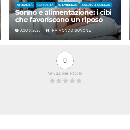
ATTUALITÀ
CURIOSITÀ
IN EVIDENZA
SALUTE & SCIENZA
Sonno e alimentazione: i cibi
che favoriscono un riposo
naturale
AGO 6, 2026
RAIMONDO BOVONE
0
Valutazione articolo