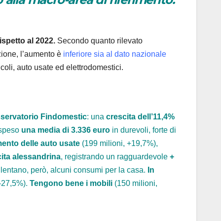
rispetto al 2022.
Secondo quanto rilevato
zione, l’aumento è
inferiore sia al dato nazionale
oli, auto usate ed elettrodomestici.
servatorio Findomestic
: una
crescita dell’11,4%
 speso
una media di 3.336 euro
in durevoli, forte di
mento delle auto usate
(199 milioni, +19,7%),
cita alessandrina
, registrando un ragguardevole
+
llentano, però, alcuni consumi per la casa.
In
 -27,5%).
Tengono bene i mobili
(150 milioni,