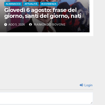
ALMANACCO
ATTUALITÀ
IN EVIDENZA
Giovedì 6 agosto: frase del
giorno, santi del giorno, nati
famosi, accadde oggi
AGO 5, 2026
RAIMONDO BOVONE
Login