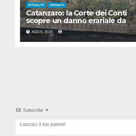
ATTUALITÀ
CRONACA
Catanzaro: la Corte dei Conti
scopre un danno erariale da
600.000 euro sui depuratori
AGO 6, 2026
Subscribe