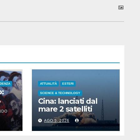
IDENZA
ATTUALITÀ
ESTERI
:
SCIENCE & TECHNOLOGY
,
Cina: lanciati dal
 nati
mare 2 satelliti
NDO
e
iperspettrali nello
AGO 5, 2026
Shandong