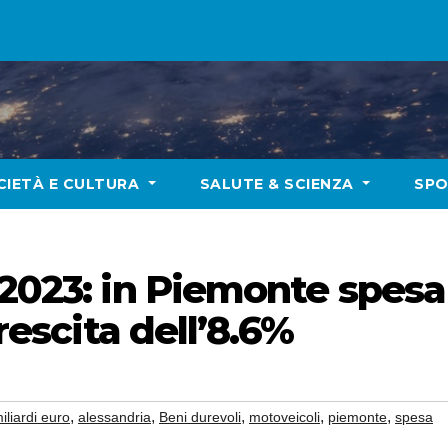
CIETÀ E CULTURA
SALUTE & SCIENZA
SP
 2023: in Piemonte spesa
crescita dell’8.6%
,
,
,
,
,
iliardi euro
alessandria
Beni durevoli
motoveicoli
piemonte
spesa