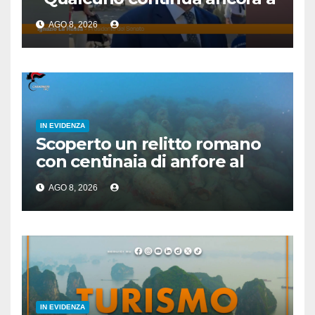
voltare le spalle”
AGO 8, 2026
IN EVIDENZA
Scoperto un relitto romano
con centinaia di anfore al
largo di Mazara del Vallo
AGO 8, 2026
IN EVIDENZA