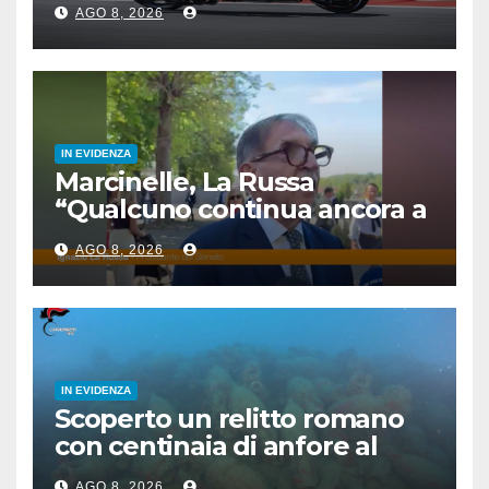
AGO 8, 2026
IN EVIDENZA
Marcinelle, La Russa
“Qualcuno continua ancora a
voltare le spalle”
AGO 8, 2026
IN EVIDENZA
Scoperto un relitto romano
con centinaia di anfore al
largo di Mazara del Vallo
AGO 8, 2026