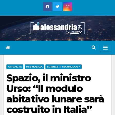
Skip
to
content
ATTUALITÀ
IN EVIDENZA
SCIENCE & TECHNOLOGY
Spazio, il ministro
Urso: “Il modulo
abitativo lunare sarà
costruito in Italia”