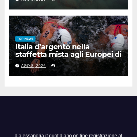
TOP NEWS
Italia d’argento nella
staffetta mista agli Europei di
nuoto di fondo
AGO 8, 2026
dialessandria.it quotidiano on line registrazione al