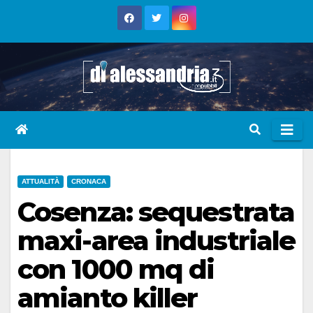
Skip
to
content
ATTUALITÀ
CRONACA
Cosenza: sequestrata
maxi-area industriale
con 1000 mq di
amianto killer