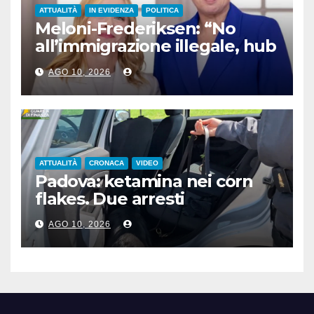
ATTUALITÀ
IN EVIDENZA
POLITICA
Meloni-Frederiksen: “No
all’immigrazione illegale, hub
di rimpatrio in Paesi terzi”
AGO 10, 2026
ATTUALITÀ
CRONACA
VIDEO
Padova: ketamina nei corn
flakes. Due arresti
AGO 10, 2026