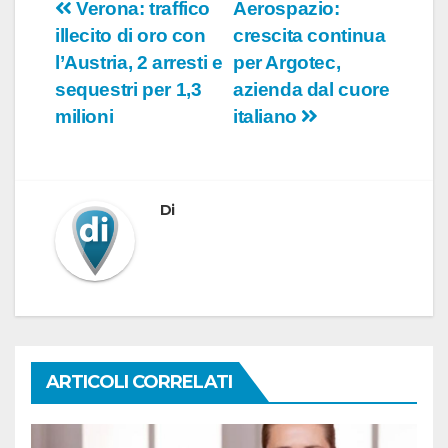
Navigazione
Verona: traffico
Aerospazio:
illecito di oro con
crescita continua
articoli
l’Austria, 2 arresti e
per Argotec,
sequestri per 1,3
azienda dal cuore
milioni
italiano
Di
ARTICOLI CORRELATI