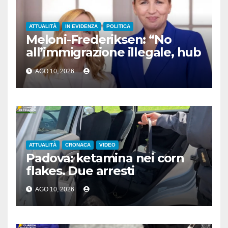
ATTUALITÀ
IN EVIDENZA
POLITICA
Meloni-Frederiksen: “No
all’immigrazione illegale, hub
di rimpatrio in Paesi terzi”
AGO 10, 2026
ATTUALITÀ
CRONACA
VIDEO
Padova: ketamina nei corn
flakes. Due arresti
AGO 10, 2026