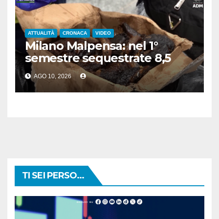
ATTUALITÀ
CRONACA
VIDEO
Milano Malpensa: nel 1°
semestre sequestrate 8,5
tonnellate di cibo fuori
AGO 10, 2026
norma
TI SEI PERSO...