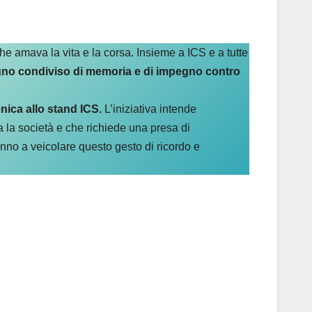
che amava la vita e la corsa. Insieme a ICS e a tutte
egno condiviso di memoria e di impegno contro
enica allo stand ICS.
L’iniziativa intende
 la società e che richiede una presa di
ranno a veicolare questo gesto di ricordo e