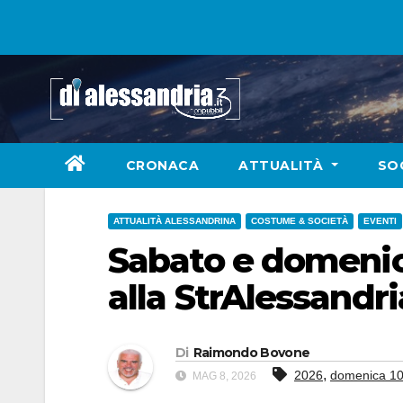
Skip
to
content
CRONACA
ATTUALITÀ
SO
ATTUALITÀ ALESSANDRINA
COSTUME & SOCIETÀ
EVENTI
Sabato e domenic
alla StrAlessandr
Di
Raimondo Bovone
,
2026
domenica 1
MAG 8, 2026