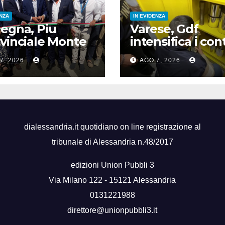
ENZA
IN EVIDENZA
egna, Piu
Varese, Gdf
vinciale Monte
intensifica i cont
 riapre dopo 13
ai distributori di
7, 2026
AGO 7, 2026
, opera
carburante, 6
damentale”
multati
dialessandria.it quotidiano on line registrazione al
tribunale di Alessandria n.48/2017
edizioni Union Pubbli 3
Via Milano 122 - 15121 Alessandria
0131221988
direttore@unionpubbli3.it