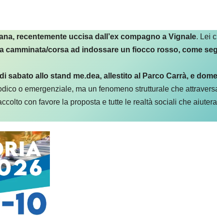
ana, recentemente uccisa dall’ex compagno a Vignale
. Lei 
 alla camminata/corsa ad indossare un fiocco rosso, come s
 di sabato allo stand me.dea, allestito al Parco Carrà, e dom
sodico o emergenziale, ma un fenomeno strutturale che attraversa
accolto con favore la proposta e tutte le realtà sociali che aiute