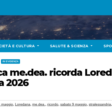
CIETÀ E CULTURA
SALUTE & SCIENZA
SP
IN EVIDENZA
a me.dea. ricorda Lored
ia 2026
,
,
,
,
,
0 maggio
Loredana
me.dea.
ricordo
sabato 9 maggio
stralessandria