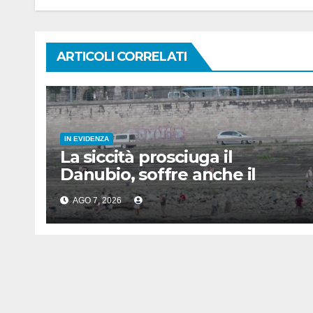
ARTICOLI CORRELATI
IN EVIDENZA
La siccità prosciuga il
Danubio, soffre anche il
turismo
AGO 7, 2026