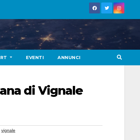
ORT
EVENTI
ANNUNCI
ana di Vignale
,
vignale