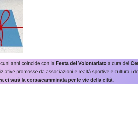
lcuni anni coincide con la
Festa del Volontariato
a cura del
Cen
ziative promosse da associazioni e realtà sportive e culturali del
 ci sarà la corsa/camminata per le vie della città.