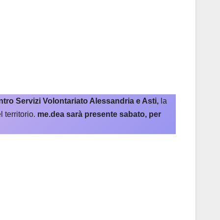
tro Servizi Volontariato Alessandria e Asti,
la
 territorio.
me.dea sarà presente sabato, per