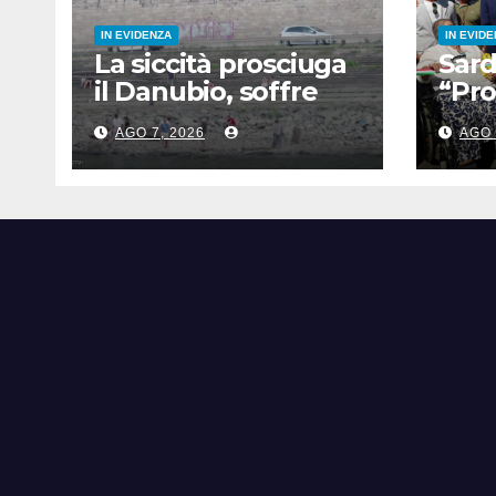
IN EVIDENZA
IN EVID
La siccità prosciuga
Sard
il Danubio, soffre
“Pro
anche il turismo
Pino
AGO 7, 2026
AGO 
anni
fon