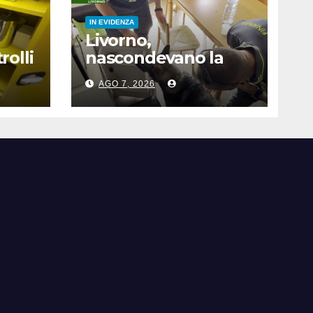
IN EVIDENZA
Livorno,
rolli
nascondevano la
droga in un
AGO 7, 2026
frigorifero. Due
arresti