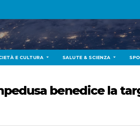
CIETÀ E CULTURA
SALUTE & SCIENZA
SP
edusa benedice la targa