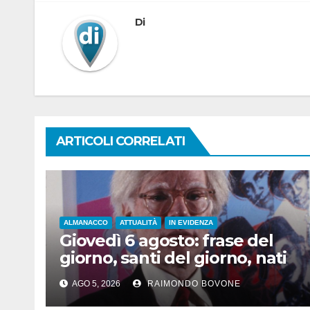
Di
ARTICOLI CORRELATI
ALMANACCO
ATTUALITÀ
IN EVIDENZA
Giovedì 6 agosto: frase del
giorno, santi del giorno, nati
famosi, accadde oggi
AGO 5, 2026
RAIMONDO BOVONE