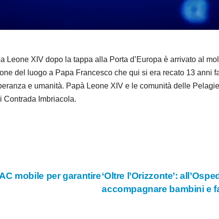
d
e
o
XIV dopo la tappa alla Porta d’Europa è arrivato al molo Fa
zione del luogo a Papa Francesco che qui si era recato 13 anni f
peranza e umanità. Papà Leone XIV e le comunità delle Pelagie 
 di Contrada Imbriacola.
AC mobile per garantire
‘Oltre l’Orizzonte’: all’Osp
accompagnare bambini e f