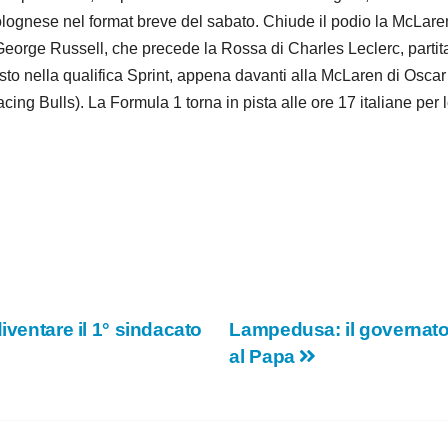
bolognese nel format breve del sabato. Chiude il podio la McLaren
eorge Russell, che precede la Rossa di Charles Leclerc, partita d
sto nella qualifica Sprint, appena davanti alla McLaren di Osca
ing Bulls). La Formula 1 torna in pista alle ore 17 italiane per l
iventare il 1° sindacato
Lampedusa: il governatore
al Papa