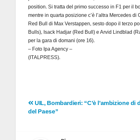
position. Si tratta del primo successo in F1 per il 
mentre in quarta posizione c’è l’altra Mercedes di G
Red Bull di Max Verstappen, sesto dopo il terzo po
Bulls), Isack Hadjar (Red Bull) e Arvid Lindblad (Rac
per la gara di domani (ore 16).
– Foto Ipa Agency –
(ITALPRESS).
Navigazione
UIL, Bombardieri: “C’è l’ambizione di d
del Paese”
articoli