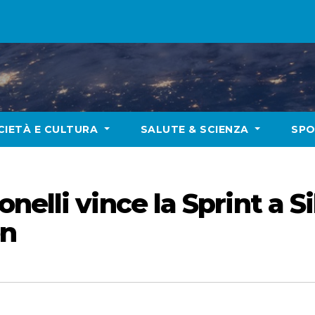
CIETÀ E CULTURA
SALUTE & SCIENZA
SP
elli vince la Sprint a Si
on