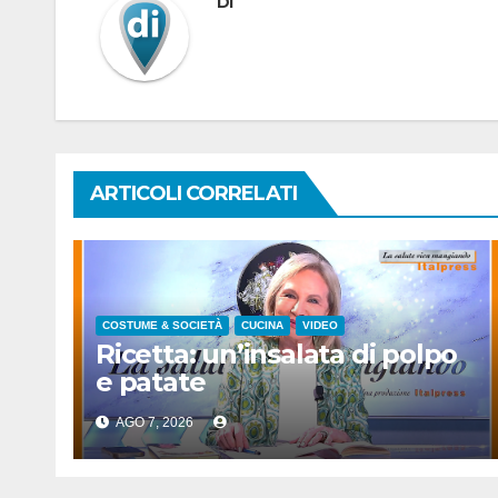
Di
ARTICOLI CORRELATI
COSTUME & SOCIETÀ
CUCINA
VIDEO
Ricetta: un’insalata di polpo
e patate
AGO 7, 2026