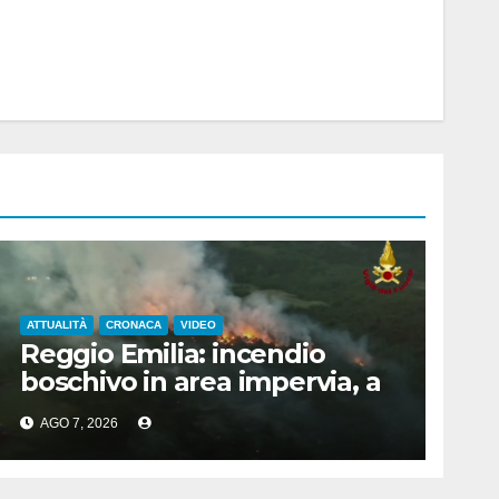
ATTUALITÀ
CRONACA
VIDEO
Reggio Emilia: incendio
boschivo in area impervia, a
Canossa
AGO 7, 2026