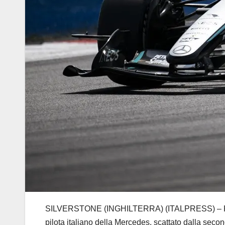
SILVERSTONE (INGHILTERRA) (ITALPRESS) – Kimi An
pilota italiano della Mercedes, scattato dalla secon