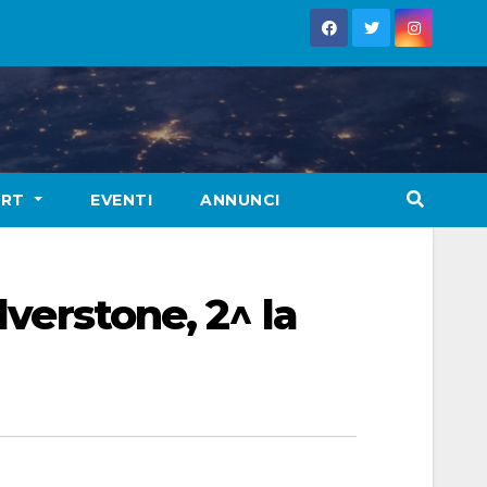
ORT
EVENTI
ANNUNCI
lverstone, 2^ la