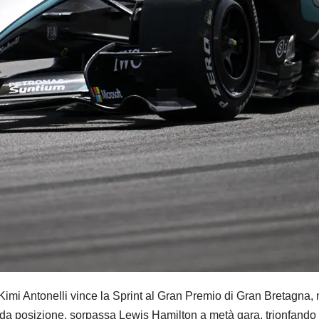
tonelli vince la Sprint al Gran Premio di Gran Bretagna, n
da posizione, sorpassa Lewis Hamilton a metà gara, trionfando pro