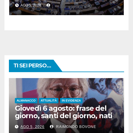
voto a scrutinio segreto
AGO 5, 2026
TI SEI PERSO...
ALMANACCO
ATTUALITÀ
IN EVIDENZA
Giovedì 6 agosto: frase del
giorno, santi del giorno, nati
famosi, accadde oggi
AGO 5, 2026
RAIMONDO BOVONE