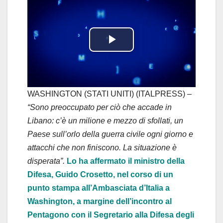
P
l
a
WASHINGTON (STATI UNITI) (ITALPRESS) –
“Sono preoccupato per ciò che accade in
y
Libano: c’è un milione e mezzo di sfollati, un
Paese sull’orlo della guerra civile ogni giorno e
V
attacchi che non finiscono. La situazione è
i
disperata”.
Lo ha affermato il ministro della
Difesa, Guido Crosetto, nel corso di un
d
punto stampa all’Ambasciata d’Italia a
Washington, a margine dell’incontro al
e
Pentagono con il Segretario alla Difesa degli