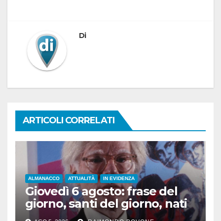
Di
ARTICOLI CORRELATI
ALMANACCO
ATTUALITÀ
IN EVIDENZA
Giovedì 6 agosto: frase del
giorno, santi del giorno, nati
famosi, accadde oggi