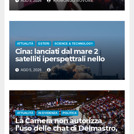
AGO 5, 2026
RAIMONDO BOVONE
ATTUALITÀ
ESTERI
SCIENCE & TECHNOLOGY
Cina: lanciati dal mare 2
satelliti iperspettrali nello
Shandong
AGO 5, 2026
ATTUALITÀ
IN EVIDENZA
POLITICA
La Camera non autorizza
l’uso delle chat di Delmastro,