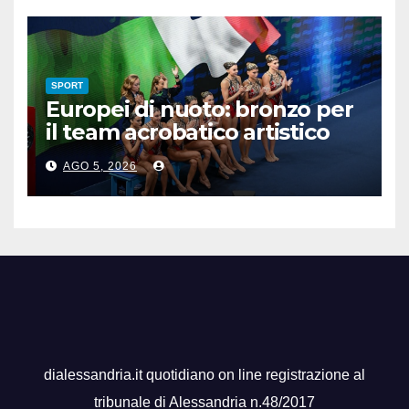
SPORT
Europei di nuoto: bronzo per
il team acrobatico artistico
dell’Italia
AGO 5, 2026
dialessandria.it quotidiano on line registrazione al
tribunale di Alessandria n.48/2017