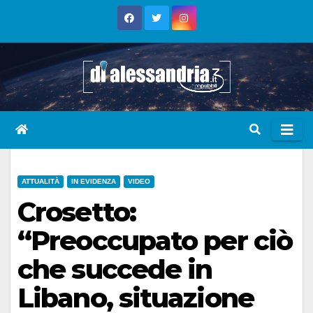
Skip
to
content
ATTUALITÀ
IN EVIDENZA
VIDEO
Crosetto:
“Preoccupato per ciò
che succede in
Libano, situazione