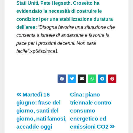
o
Stati Uniti, Pete Hegseth. Crosetto ha
evidenziato la necessità di costruire le
condizioni per una stabilizzazione duratura
dell’area:
“Bisogna favorire una situazione che
consenta a Israele di andarsene e favorire la
pace per i prossimi decenni. Non sarà
facile”
.xp6/fsc/mca1
Navigazione
Martedì 16
Cina: piano
giugno: frase del
triennale contro
articoli
giorno, santi del
consumo
giorno, nati famosi,
energetico ed
accadde oggi
emissioni CO2