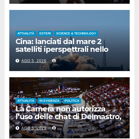
ATTUALITÀ
ESTERI
SCIENCE & TECHNOLOGY
Cina: lanciati dal mare 2
satelliti iperspettrali nello
Shandong
AGO 5, 2026
ATTUALITÀ
IN EVIDENZA
POLITICA
La Camera non autorizza
l’uso delle chat di Delmastro,
voto a scrutinio segreto
AGO 5, 2026