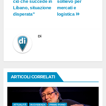
ciò che succede in
sollievo per
Libano, situazione
mercati e
disperata”
logistica
Di
ARTICOLI CORRELATI
ATTUALITÀ
IN EVIDENZA
PRIMO PIANO