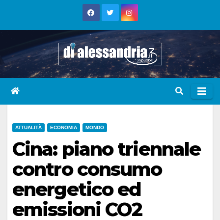
Skip
to
content
ATTUALITÀ
ECONOMIA
MONDO
Cina: piano triennale
contro consumo
energetico ed
emissioni CO2