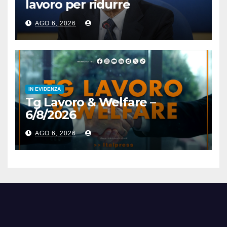
lavoro per ridurre
l’esposizione al rischio”
AGO 6, 2026
IN EVIDENZA
Tg Lavoro & Welfare –
6/8/2026
AGO 6, 2026