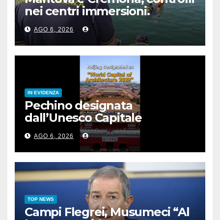
nei centri immersioni.
Sanzioni per 90 mila euro
AGO 6, 2026
IN EVIDENZA
Pechino designata
dall’Unesco Capitale
mondiale dell’architettura
AGO 6, 2026
2029
TOP NEWS
Campi Flegrei, Musumeci “Al