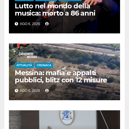
Lutto nel mondo della
musica: morto a 86 anni
Francesco Guccini
AGO 6, 2026
ATTUALITÀ
CRONACA
Messina: mafia e appalti
pubblici, blitz con 12 misure
cautelari
AGO 6, 2026