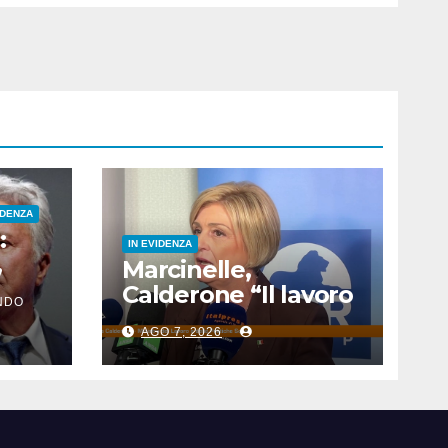
IDENZA
:
IN EVIDENZA
,
Marcinelle,
 nati
Calderone “Il lavoro
NDO
e
deve essere più
AGO 7, 2026
sicuro”