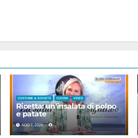
COSTUME & SOCIETÀ
CUCINA
VIDEO
Ricetta: un’insalata di polpo
e patate
AGO 7, 2026