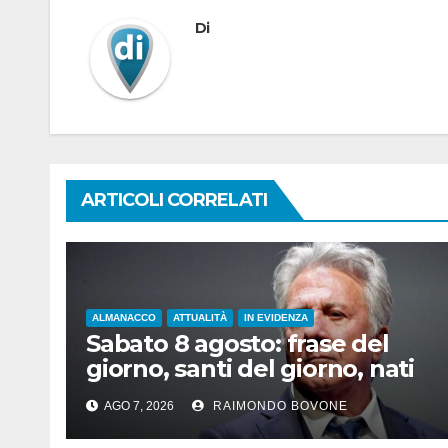
Di
ARTICOLI CORRELATI
ALMANACCO
ATTUALITÀ
IN EVIDENZA
Sabato 8 agosto: frase del
giorno, santi del giorno, nati
famosi, accadde oggi
AGO 7, 2026
RAIMONDO BOVONE