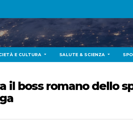
CIETÀ E CULTURA
SALUTE & SCIENZA
SP
a il boss romano dello s
oga