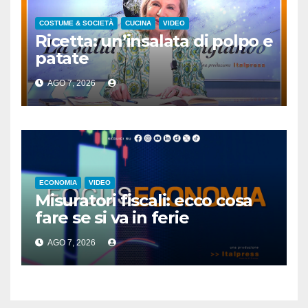
COSTUME & SOCIETÀ
CUCINA
VIDEO
Ricetta: un’insalata di polpo e
patate
AGO 7, 2026
ECONOMIA
VIDEO
Misuratori fiscali: ecco cosa
fare se si va in ferie
AGO 7, 2026