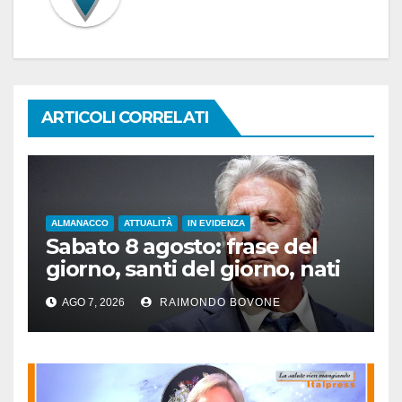
ARTICOLI CORRELATI
ALMANACCO
ATTUALITÀ
IN EVIDENZA
Sabato 8 agosto: frase del
giorno, santi del giorno, nati
famosi, accadde oggi
AGO 7, 2026
RAIMONDO BOVONE