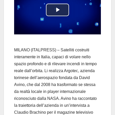
P
l
a
y
MILANO (ITALPRESS) – Satelliti costruiti
interamente in Italia, capaci di volare nello
V
spazio profondo e di rilevare incendi in tempo
reale dall’orbita. Li realizza Argotec, azienda
i
torinese dell’aerospazio fondata da David
d
Avino, che dal 2008 ha trasformato se stessa
da realtà locale in player internazionale
e
riconosciuto dalla NASA. Avino ha raccontato
la traiettoria dell’azienda in un’intervista a
o
Claudio Brachino per il magazine televisivo