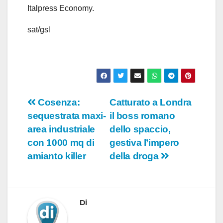
Italpress Economy.
sat/gsl
Navigazione
Cosenza:
Catturato a Londra
sequestrata maxi-
il boss romano
articoli
area industriale
dello spaccio,
con 1000 mq di
gestiva l’impero
amianto killer
della droga
Di