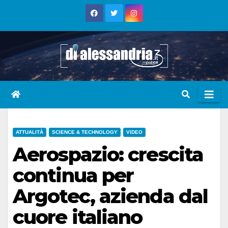
Skip
to
content
ATTUALITÀ
SCIENCE & TECHNOLOGY
VIDEO
Aerospazio: crescita
continua per
Argotec, azienda dal
cuore italiano