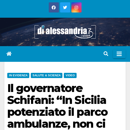
Skip
to
content
IN EVIDENZA
SALUTE & SCIENZA
VIDEO
Il governatore
Schifani: “In Sicilia
potenziato il parco
ambulanze, non ci