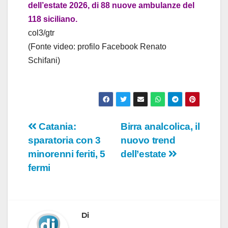
o
dell’estate 2026, di 88 nuove ambulanze del
118 siciliano.
col3/gtr
(Fonte video: profilo Facebook Renato
Schifani)
Navigazione
Catania:
Birra analcolica, il
sparatoria con 3
nuovo trend
articoli
minorenni feriti, 5
dell’estate
fermi
Di