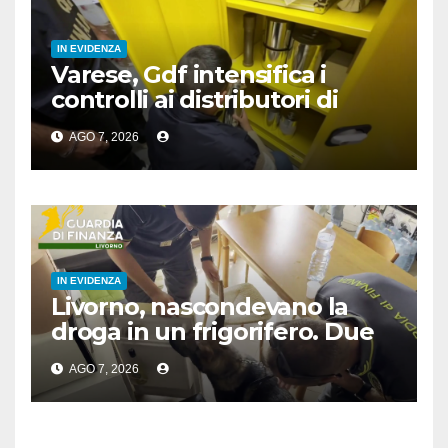
IN EVIDENZA
Varese, Gdf intensifica i
controlli ai distributori di
carburante, 6 multati
AGO 7, 2026
IN EVIDENZA
Livorno, nascondevano la
droga in un frigorifero. Due
arresti
AGO 7, 2026