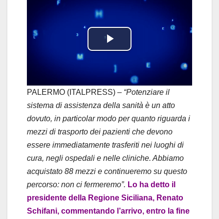
P
l
a
PALERMO (ITALPRESS) –
“Potenziare il
sistema di assistenza della sanità è un atto
y
dovuto, in particolar modo per quanto riguarda i
mezzi di trasporto dei pazienti che devono
V
essere immediatamente trasferiti nei luoghi di
i
cura, negli ospedali e nelle cliniche. Abbiamo
acquistato 88 mezzi e continueremo su questo
d
percorso: non ci fermeremo”.
Lo ha detto il
presidente della Regione Siciliana, Renato
e
Schifani, commentando l’arrivo, entro la fine