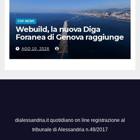
TOP NEWS
Webuild, la nuova Diga
Foranea di Genova raggiunge
1,5 chilometri di lunghezza
AGO 10, 2026
dialessandria.it quotidiano on line registrazione al
tribunale di Alessandria n.48/2017