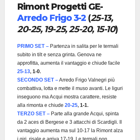
Rimont Progetti GE-
Arredo Frigo 3-2
(
25-13,
20-25, 19-25, 25-20, 15-10
)
PRIMO SET –
Partenza in salita per le termali
subito in tilt e senza grinta. Genova ne
approfitta, aumenta il vantaggio e chiude facile
25-13
, 1-0.
SECONDO SET –
Arredo Frigo Valnegri più
combattiva, lotta e mette il muso avanti. Le liguri
inseguono ma Acqui mostra carattere, resiste
alla rimonta e chiude
20-25
, 1-1.
TERZO SET –
Parte alla grande Acqui, spinta
da 2 aces di Bergese e 3 attacchi di Scardigli. Il
vantaggio aumenta ma sul 10-17 la Rimont alza
i giri, risale e arriva 17-19. Le termali non