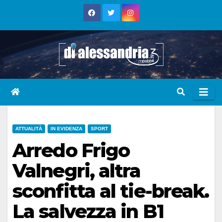
Skip
to
content
ATTUALITÀ
IN EVIDENZA
SPORT
Arredo Frigo
Valnegri, altra
sconfitta al tie-break.
La salvezza in B1