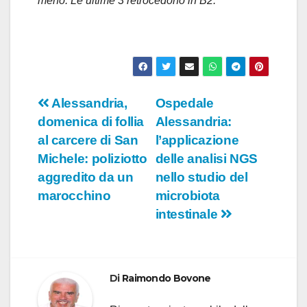
meno. Le ultime 3 retrocedono in B2.
Navigazione
Alessandria,
Ospedale
domenica di follia
Alessandria:
articoli
al carcere di San
l’applicazione
Michele: poliziotto
delle analisi NGS
aggredito da un
nello studio del
marocchino
microbiota
intestinale
Di
Raimondo Bovone