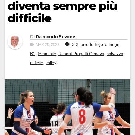
diventa sempre più
difficile
Di
Raimondo Bovone
,
,
3-2
arredo frigo valnegri
MAR 20, 2023
,
,
,
B1
femminile
Rimont Progetti Genova
salvezza
,
difficile
volley