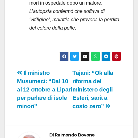
morì in ospedale dopo un malore.
L’autopsia confermò che soffriva di
‘vitiligine’, malattia che provoca la perdita
del colore della pelle
.
Navigazione
Il ministro
Tajani: “Ok alla
Musumeci: “Dal 10
riforma del
articoli
al 12 ottobre a Lipari
ministero degli
per parlare di isole
Esteri, sarà a
minori”
costo zero”
Di
Raimondo Bovone