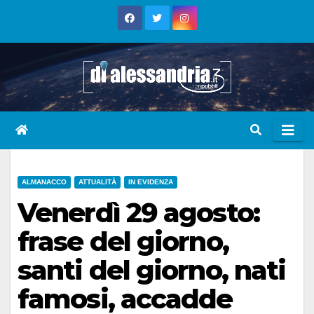
Skip
to
content
ALMANACCO
ATTUALITÀ
IN EVIDENZA
Venerdì 29 agosto:
frase del giorno,
santi del giorno, nati
famosi, accadde