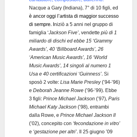
Nacque a Gary (Indiana), 7° di 10 figli, ed
è ancor oggi l’artista di maggior successo
di sempre. I
niziò a 5 anni nel gruppo di
famiglia ‘
Jackson Five’
, vendette
più di 1
miliardo di dischi ed ebbe 15 ‘Grammy
Awards’, 40 ‘Billboard Awards’, 26
‘American Music Awards’, 16 ‘World
Music Awards’, 14 singoli al numero 1
Usa e 40 certificazioni ‘Guinness’
. Si
sposò 2 volte:
Lisa Marie Presley
(’94-’96)
e
Deborah Jeanne Rowe
(’96-’99). Ebbe
3 figli:
Prince Michael Jackson
(’97),
Paris
Michael Katy Jackson
(’98), entrambi
dalla Rowe, e
Prince Michael Jackson II
(’02), concepito con
‘fecondazione in vitro’
e
‘gestazione per altri’
. Il 25 giugno ’09