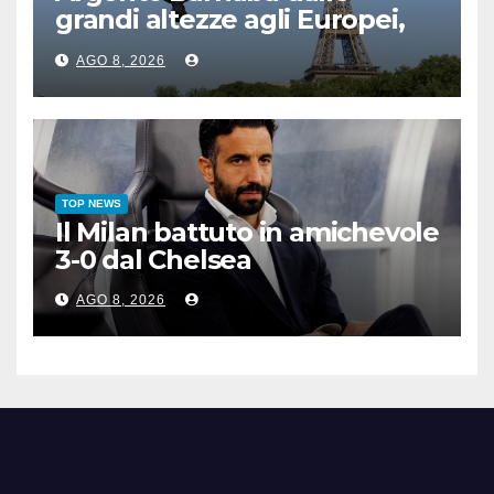
grandi altezze agli Europei,
bis azzurro dopo Cosetti
AGO 8, 2026
TOP NEWS
Il Milan battuto in amichevole
3-0 dal Chelsea
AGO 8, 2026