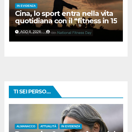
IN EVIDENZA
Cina, lo sport entra nella vita
quotidiana con il “fitness in 15
minuti”
AGO 8, 2026
TI SEI PERSO...
ALMANACCO
ATTUALITÀ
IN EVIDENZA