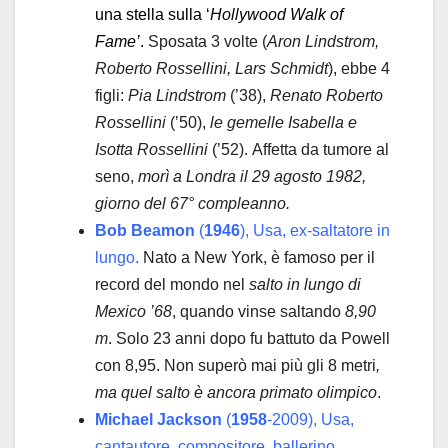
una stella sulla ‘
Hollywood Walk of
Fame’
.
Sposata 3 volte (
Aron Lindstrom,
Roberto Rossellini, Lars Schmidt
), ebbe 4
figli:
Pia Lindstrom
(’38),
Renato Roberto
Rossellini
(’50),
le gemelle Isabella e
Isotta Rossellini
(’52). Affetta da tumore al
seno,
morì a Londra il 29 agosto 1982,
giorno del 67° compleanno.
Bob Beamon
(
1946
), Usa, ex-saltatore in
lungo.
Nato a New York, è famoso per il
record del mondo nel
salto in lungo di
Mexico ’68
, quando vinse saltando
8,90
m
. Solo 23 anni dopo fu battuto da Powell
con 8,95. Non superò mai più gli 8 metri
,
ma quel salto è ancora primato olimpico
.
Michael Jackson
(
1958
-2009), Usa,
cantautore, compositore, ballerino.