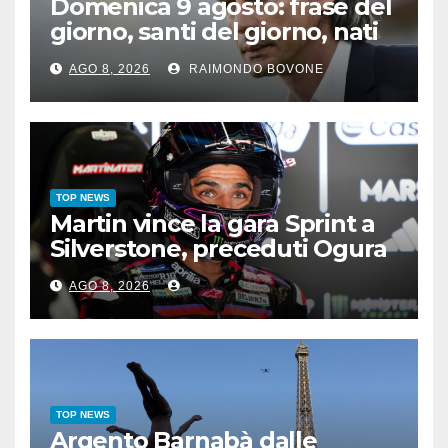
Domenica 9 agosto: frase del
giorno, santi del giorno, nati
famosi, accadde oggi
AGO 8, 2026
RAIMONDO BOVONE
TOP NEWS
Martin vince la gara Sprint a
Silverstone, preceduti Ogura
e Bezzecchi
AGO 8, 2026
TOP NEWS
Argento Barnabà dalle