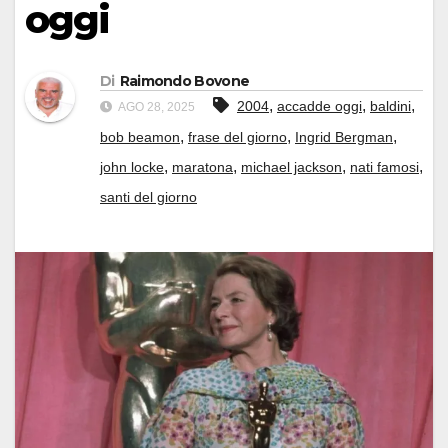
oggi
Di
Raimondo Bovone
,
,
,
2004
accadde oggi
baldini
AGO 28, 2025
,
,
,
bob beamon
frase del giorno
Ingrid Bergman
,
,
,
,
john locke
maratona
michael jackson
nati famosi
santi del giorno