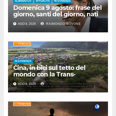
ALMANACCO
ATTUALITÀ
IN EVIDENZA
Domenica 9 agosto: frase del
giorno, santi del giorno, nati
famosi, accadde oggi
AGO 8, 2026
RAIMONDO BOVONE
IN EVIDENZA
Cina, in bici sul tetto del
mondo con la Trans-
Himalaya Race
AGO 8, 2026