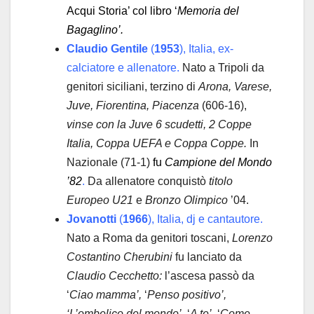
Acqui Storia’ col libro ‘
Memoria del
Bagaglino’.
Claudio Gentile
(
1953
), Italia, ex-
calciatore e allenatore.
Nato a Tripoli da
genitori siciliani, terzino di
Arona, Varese,
Juve, Fiorentina, Piacenza
(606-16),
vinse con la Juve 6 scudetti, 2 Coppe
Italia, Coppa UEFA e Coppa Coppe.
In
Nazionale (71-1)
fu
Campione del Mondo
’82
.
Da allenatore conquistò
titolo
Europeo U21
e
Bronzo Olimpico
’04.
Jovanotti
(
1966
), Italia, dj e cantautore.
Nato a Roma da genitori toscani,
Lorenzo
Costantino Cherubini
fu lanciato da
Claudio Cecchetto:
l’ascesa passò da
‘
Ciao mamma’,
‘
Penso positivo’,
‘L’ombelico del mondo’
, ‘
A te’,
‘
Come