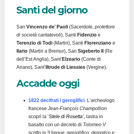
Santi del giorno
San
Vincenzo de’ Paoli
(Sacerdote,
protettore
di società caritatevoli
), Santi
Fidenzio
e
Terenzio di Todi
(Martiri), Santi
Florenziano
e
Ilario
(Martiri a Bremur), San
Sigeberto II
(Re
dell’Est Anglia), Sant’
Elzeario
(Conte di
Ariano), Sant’
Iltrude
di Liessies
(Vergine).
Accadde oggi
1822 decifrati i geroglifici
.
L’archeologo
francese
Jean-François Champollion
scoprì la
‘
Stele di Rosetta’
, lastra in
basalto con un decreto di
Tolomeo V
scritto in 3 lingue:
geroglifico, demotico e