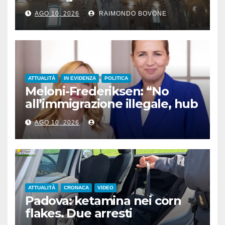
AGO 10, 2026
RAIMONDO BOVONE
ATTUALITÀ
IN EVIDENZA
POLITICA
Meloni-Frederiksen: “No
all’immigrazione illegale, hub
di rimpatrio in Paesi terzi”
AGO 10, 2026
ATTUALITÀ
CRONACA
VIDEO
Padova: ketamina nei corn
flakes. Due arresti