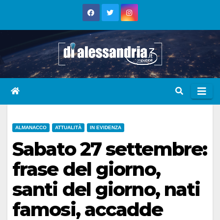
Skip
to
content
ALMANACCO
ATTUALITÀ
IN EVIDENZA
Sabato 27 settembre:
frase del giorno,
santi del giorno, nati
famosi, accadde