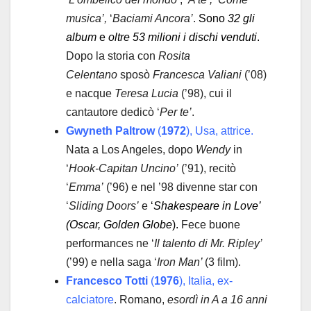
musica’,
‘
Baciami Ancora’
.
Sono
32 gli
album
e
oltre 53 milioni i dischi venduti
.
Dopo la storia con
Rosita
Celentano
sposò
Francesca Valiani
(’08)
e nacque
Teresa Lucia
(’98), cui il
cantautore dedicò ‘
Per te’
.
Gwyneth Paltrow
(
1972
), Usa, attrice.
Nata a Los Angeles, dopo
Wendy
in
‘
Hook-Capitan Uncino’
(’91), recitò
‘
Emma’
(’96) e nel ’98 divenne star con
‘
Sliding Doors’
e
‘
Shakespeare in Love’
(
Oscar, Golden Globe
).
Fece buone
performances ne ‘
Il talento di Mr. Ripley’
(’99) e nella saga ‘
Iron Man’
(3 film).
Francesco Totti
(
1976
), Italia, ex-
calciatore
. Romano,
esordì in A a 16 anni