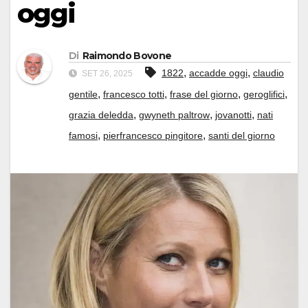
oggi
Di
Raimondo Bovone
,
,
1822
accadde oggi
claudio
SET 26, 2025
,
,
,
,
gentile
francesco totti
frase del giorno
geroglifici
,
,
,
grazia deledda
gwyneth paltrow
jovanotti
nati
,
,
famosi
pierfrancesco pingitore
santi del giorno