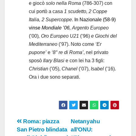
e giocò
solo nella Roma
(786-307) con
cui portò a casa
1 scudetto, 2 Coppe
Italia, 2 Supercoppe
.
In Nazionale (58-9)
vinse
Mondiale ’06,
Argento Europeo
(’00)
, Oro Europeo U21
(’96)
e Giochi del
Mediterraneo
(’97). Noto come
‘Er
pupone’
e
‘8° re di Roma’
, nel privato
sposò
Ilary Blasi
e con lei ha 3 figli:
Christian
(’05),
Chanel
(’07),
Isabel
(’16).
Ora i due sono separati.
Navigazione
Roma: piazza
Netanyahu
San Pietro blindata
all’ONU:
articoli