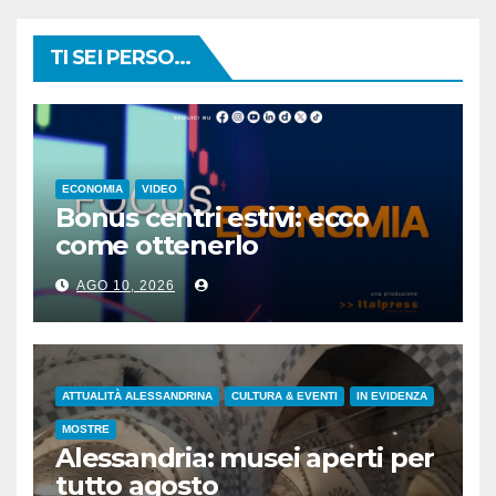
TI SEI PERSO...
ECONOMIA
VIDEO
Bonus centri estivi: ecco
come ottenerlo
AGO 10, 2026
ATTUALITÀ ALESSANDRINA
CULTURA & EVENTI
IN EVIDENZA
MOSTRE
Alessandria: musei aperti per
tutto agosto