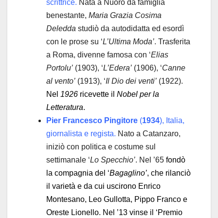
scrittrice.
Nata a Nuoro da famiglia
benestante,
Maria Grazia Cosima
Deledda
studiò da autodidatta ed esordì
con le prose su ‘
L’Ultima Moda’
. Trasferita
a Roma, divenne famosa con ‘
Elias
Portolu’
(1903), ‘
L’Edera’
(1906), ‘
Canne
al vento’
(1913), ‘
Il Dio dei venti’
(1922).
Nel
1926
ricevette il
Nobel per la
Letteratura
.
Pier Francesco Pingitore
(
1934
), Italia,
giornalista e regista.
Nato a Catanzaro,
iniziò con politica e costume sul
settimanale ‘
Lo Specchio’
. Nel ’65
fondò
la compagnia del ‘
Bagaglino’
, che rilanciò
il varietà e da cui uscirono Enrico
Montesano, Leo Gullotta, Pippo Franco e
Oreste Lionello. Nel ’13 vinse il ‘Premio