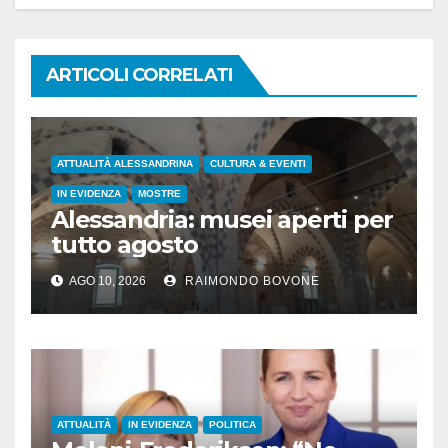
ARTICOLI CORRELATI
ATTUALITÀ ALESSANDRINA
CULTURA & EVENTI
IN EVIDENZA
MOSTRE
Alessandria: musei aperti per
tutto agosto
AGO 10, 2026
RAIMONDO BOVONE
ATTUALITÀ
IN EVIDENZA
POLITICA