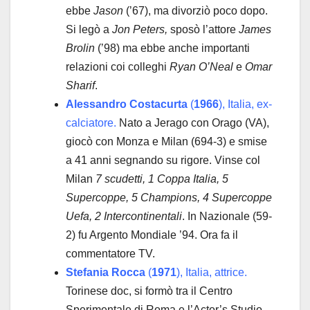
ebbe
Jason
(’67), ma divorziò poco dopo.
Si legò a
Jon Peters,
sposò l’attore
James
Brolin
(’98) ma ebbe anche importanti
relazioni coi colleghi
Ryan O’Neal
e
Omar
Sharif
.
Alessandro Costacurta
(
1966
), Italia, ex-
calciatore.
Nato a Jerago con Orago (VA),
giocò con Monza e Milan (694-3) e smise
a 41 anni segnando su rigore. Vinse col
Milan
7 scudetti, 1 Coppa Italia, 5
Supercoppe, 5 Champions, 4 Supercoppe
Uefa, 2 Intercontinentali
. In Nazionale (59-
2) fu Argento Mondiale ’94. Ora fa il
commentatore TV.
Stefania Rocca
(
1971
), Italia, attrice.
Torinese doc, si formò tra il Centro
Sperimentale di Roma e l’Actor’s Studio