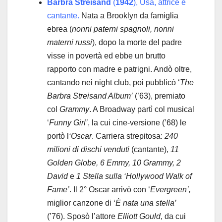
Barbra Streisand
(
1942
), Usa, attrice e
cantante.
Nata a Brooklyn da famiglia
ebrea (
nonni paterni spagnoli, nonni
materni russi
), dopo la morte del padre
visse in povertà ed ebbe un brutto
rapporto con madre e patrigni. Andò oltre,
cantando nei night club, poi pubblicò ‘
The
Barbra Streisand Album’
(’63), premiato
col
Grammy
. A Broadway partì col musical
‘
Funny Girl’
, la cui cine-versione (’68) le
portò l
‘Oscar
. Carriera strepitosa:
240
milioni di dischi venduti
(cantante),
11
Golden Globe, 6 Emmy, 10 Grammy, 2
David
e
1 Stella
sulla ‘Hollywood Walk of
Fame’
. Il 2° Oscar arrivò con ‘
Evergreen’,
miglior canzone di ‘
È nata una stella’
(’76). Sposò l’attore
Elliott Gould
, da cui