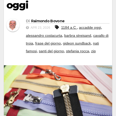
oggi
Di
Raimondo Bovone
,
,
1184 a.C.
accadde oggi
APR 23, 2026
,
,
alessandro costacurta
barbra streisand
cavallo di
,
,
,
troia
frase del giorno
gideon sundback
nati
,
,
,
famosi
santi del giorno
stefania rocca
zip