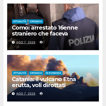
ATTUALITÀ
CRONACA
Como: arrestato 16enne
straniero che faceva
propaganda all’Isis
AGO 7, 2026
ATTUALITÀ
CRONACA
IN EVIDENZA
Catania: il vulcano Etna
erutta, voli dirottati
AGO 7, 2026