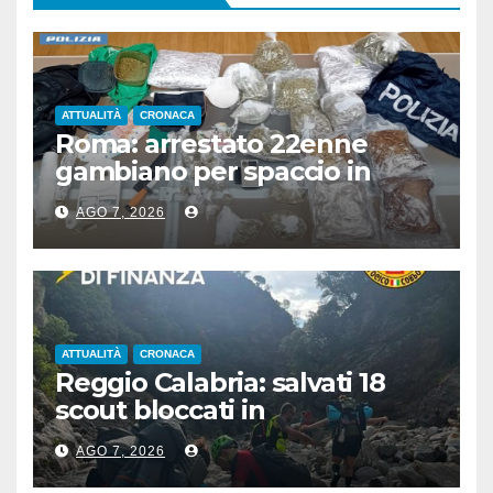
ATTUALITÀ
CRONACA
Roma: arrestato 22enne
gambiano per spaccio in
stazione, aveva 7 Kg di droga
AGO 7, 2026
ATTUALITÀ
CRONACA
Reggio Calabria: salvati 18
scout bloccati in
Aspromonte, 2 recuperati in
AGO 7, 2026
elicottero