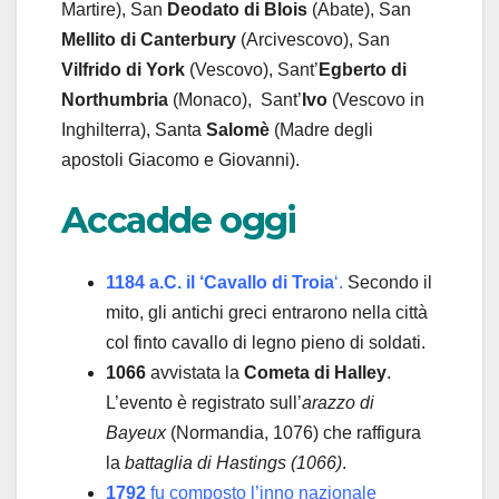
Martire), San
Deodato
di Blois
(Abate), San
Mellito
di Canterbury
(Arcivescovo), San
Vilfrido
di York
(Vescovo), Sant’
Egberto
di
Northumbria
(Monaco), Sant’
Ivo
(Vescovo in
Inghilterra), Santa
Salomè
(Madre degli
apostoli Giacomo e Giovanni).
Accadde oggi
1184 a.C. il ‘Cavallo di Troia
‘.
Secondo il
mito, gli antichi greci entrarono nella città
col finto cavallo di legno pieno di soldati.
1066
avvistata la
Cometa di Halley
.
L’evento è registrato sull’
arazzo di
Bayeux
(Normandia, 1076) che raffigura
la
battaglia di Hastings (1066)
.
1792
fu composto l’inno nazionale