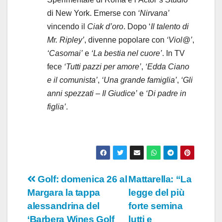
di New York. Emerse con
‘Nirvana’
vincendo il
Ciak d’oro
. Dopo ‘
Il talento di
Mr. Ripley’
, divenne popolare con
‘Viol@’
,
‘Casomai’
e
‘La bestia nel cuore’
. In TV
fece
‘Tutti pazzi per amore’
,
‘Edda Ciano
e il comunista’
,
‘Una grande famiglia’
,
‘Gli
anni spezzati – Il Giudice’
e
‘Di padre in
figlia’
.
Navigazione
Golf: domenica 26 al
Mattarella: “La
Margara la tappa
legge del più
articoli
alessandrina del
forte semina
‘Barbera Wines Golf
lutti e