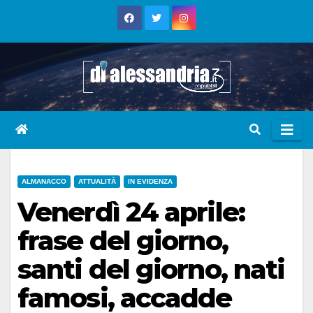
Skip
to
content
ALMANACCO
ATTUALITÀ
IN EVIDENZA
Venerdì 24 aprile:
frase del giorno,
santi del giorno, nati
famosi, accadde