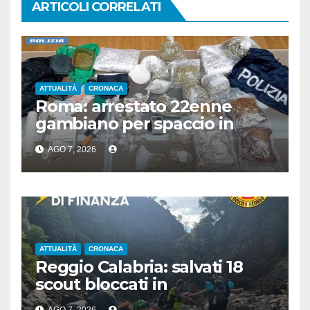
ARTICOLI CORRELATI
ATTUALITÀ
CRONACA
Roma: arrestato 22enne
gambiano per spaccio in
stazione, aveva 7 Kg di droga
AGO 7, 2026
ATTUALITÀ
CRONACA
Reggio Calabria: salvati 18
scout bloccati in
Aspromonte, 2 recuperati in