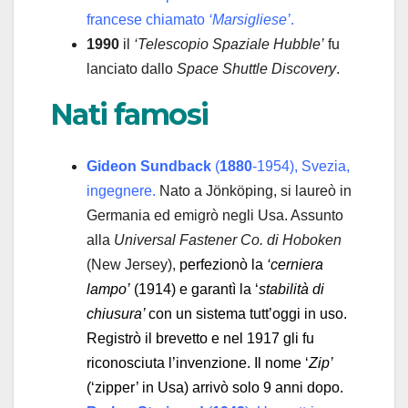
francese chiamato
‘Marsigliese’
.
1990
il
‘Telescopio Spaziale Hubble’
fu
lanciato dallo
Space Shuttle Discovery
.
Nati famosi
Gideon Sundback
(
1880
-1954), Svezia,
ingegnere.
Nato a Jönköping, si laureò in
Germania ed emigrò negli Usa. Assunto
alla
Universal Fastener Co. di Hoboken
(New Jersey),
perfezionò la
‘cerniera
lampo’
(1914) e garantì la ‘
stabilità di
chiusura’
con un sistema tutt’oggi in uso.
Registrò il brevetto e nel 1917 gli fu
riconosciuta l’invenzione. Il nome ‘
Zip’
(‘zipper’ in Usa) arrivò solo 9 anni dopo.