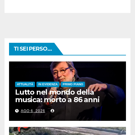
TI SEI PERSO...
ATTUALITÀ
IN EVIDENZA
PRIMO PIANO
Lutto nel mondo della
musica: morto a 86 anni
Francesco Guccini
AGO 6, 2026