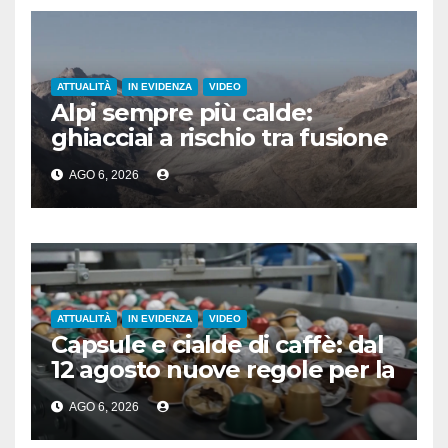
ATTUALITÀ
IN EVIDENZA
VIDEO
Alpi sempre più calde:
ghiacciai a rischio tra fusione
e siccità
AGO 6, 2026
ATTUALITÀ
IN EVIDENZA
VIDEO
Capsule e cialde di caffè: dal
12 agosto nuove regole per la
raccolta differenziata
AGO 6, 2026