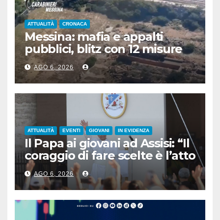
ATTUALITÀ
CRONACA
Messina: mafia e appalti
pubblici, blitz con 12 misure
cautelari
AGO 6, 2026
ATTUALITÀ
EVENTI
GIOVANI
IN EVIDENZA
Il Papa ai giovani ad Assisi: “Il
coraggio di fare scelte è l’atto
più rivoluzionario”
AGO 6, 2026