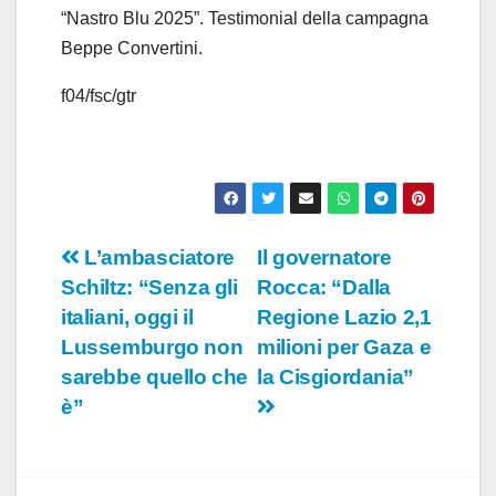
“Nastro Blu 2025”. Testimonial della campagna
Beppe Convertini.
f04/fsc/gtr
Navigazione
L’ambasciatore
Il governatore
Schiltz: “Senza gli
Rocca: “Dalla
articoli
italiani, oggi il
Regione Lazio 2,1
Lussemburgo non
milioni per Gaza e
sarebbe quello che
la Cisgiordania”
è”