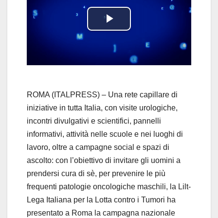
P
l
a
y
ROMA (ITALPRESS) – Una rete capillare di
iniziative in tutta Italia, con visite urologiche,
V
incontri divulgativi e scientifici, pannelli
informativi, attività nelle scuole e nei luoghi di
i
lavoro, oltre a campagne social e spazi di
d
ascolto: con l’obiettivo di invitare gli uomini a
prendersi cura di sè, per prevenire le più
e
frequenti patologie oncologiche maschili, la Lilt-
Lega Italiana per la Lotta contro i Tumori ha
o
presentato a Roma la campagna nazionale