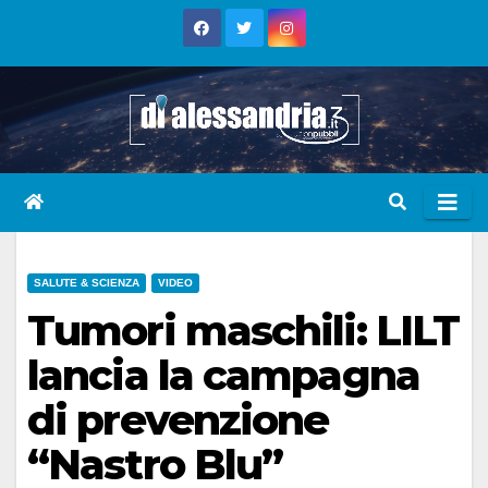
Skip
to
content
SALUTE & SCIENZA
VIDEO
Tumori maschili: LILT
lancia la campagna
di prevenzione
“Nastro Blu”