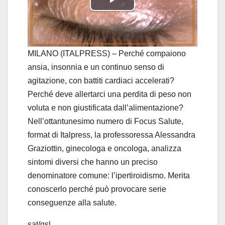
P
l
a
MILANO (ITALPRESS) – Perché compaiono
ansia, insonnia e un continuo senso di
y
agitazione, con battiti cardiaci accelerati?
Perché deve allertarci una perdita di peso non
V
voluta e non giustificata dall’alimentazione?
i
Nell’ottantunesimo numero di Focus Salute,
format di Italpress, la professoressa Alessandra
d
Graziottin, ginecologa e oncologa, analizza
sintomi diversi che hanno un preciso
e
denominatore comune: l’ipertiroidismo. Merita
o
conoscerlo perché può provocare serie
conseguenze alla salute.
sat/gsl