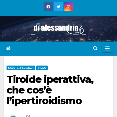
Skip
to
content
SALUTE & SCIENZA
VIDEO
Tiroide iperattiva,
che cos’è
l’ipertiroidismo
Di