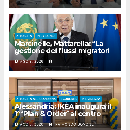
ATTUALITÀ
IN EVIDENZA
Marcinelle, Mattarella: “La
gestione dei flussi migratori
rispetti la dignità delle
AGO 8, 2026
persone”
ATTUALITÀ ALESSANDRINA
ECONOMIA
IN EVIDENZA
Alessandria: IKEA inaugura il
1° ‘Plan & Order’ al centro
commerciale Panorama
AGO 8, 2026
RAIMONDO BOVONE