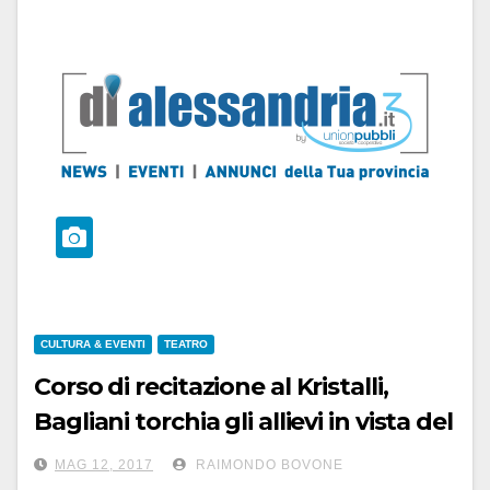
CULTURA & EVENTI
TEATRO
Corso di recitazione al Kristalli,
Bagliani torchia gli allievi in vista del
‘saggio’ del 7 giugno. Fra le risate
MAG 12, 2017
RAIMONDO BOVONE