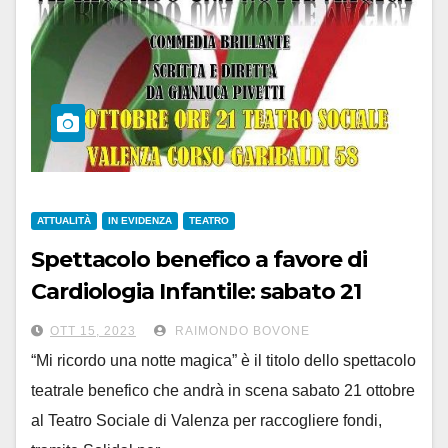
ATTUALITÀ
IN EVIDENZA
TEATRO
Spettacolo benefico a favore di
Cardiologia Infantile: sabato 21
ottobre al Teatro di Valenza
OTT 15, 2023
RAIMONDO BOVONE
“Mi ricordo una notte magica” è il titolo dello spettacolo
teatrale benefico che andrà in scena sabato 21 ottobre
al Teatro Sociale di Valenza per raccogliere fondi,