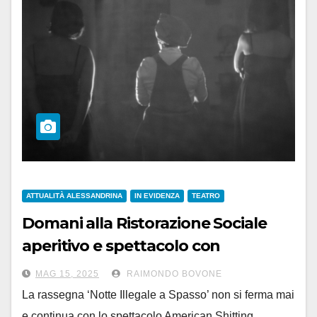
ATTUALITÀ ALESSANDRINA
IN EVIDENZA
TEATRO
Domani alla Ristorazione Sociale
aperitivo e spettacolo con
‘American Shitting’
MAG 15, 2025
RAIMONDO BOVONE
La rassegna ‘Notte Illegale a Spasso’ non si ferma mai
e continua con lo spettacolo American Shitting