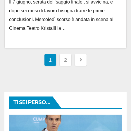
Il 7 giugno, serata del ‘saggio finale’, si avvicina, e
dopo sei mesi di lavoro bisogna trarre le prime
conclusioni. Mercoledì scorso è andata in scena al
Cinema Teatro Kristalli la…
Paginazione
1
2
degli
articoli
TI SEI PERSO...