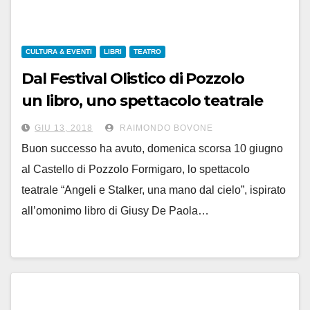
CULTURA & EVENTI
LIBRI
TEATRO
Dal Festival Olistico di Pozzolo
un libro, uno spettacolo teatrale
e una canzone contro lo ‘stalking’
GIU 13, 2018
RAIMONDO BOVONE
Buon successo ha avuto, domenica scorsa 10 giugno
al Castello di Pozzolo Formigaro, lo spettacolo
teatrale “Angeli e Stalker, una mano dal cielo”, ispirato
all’omonimo libro di Giusy De Paola…