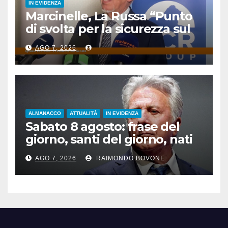
IN EVIDENZA
Marcinelle, La Russa “Punto
di svolta per la sicurezza sul
lavoro”
AGO 7, 2026
ALMANACCO
ATTUALITÀ
IN EVIDENZA
Sabato 8 agosto: frase del
giorno, santi del giorno, nati
famosi, accadde oggi
AGO 7, 2026
RAIMONDO BOVONE