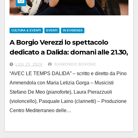
CULTURA & EVENTI
EVENTI
IN EVIDENZA
A Borgio Verezzi lo spettacolo
dedicato a Dalida: domani alle 21.30,
piazza Sant’Agostino
LUG 15, 2024
RAIMONDO BOVONE
“AVEC LE TEMPS DALIDA” – scritto e diretto da Pino
Ammendola con Maria Letizia Gorga – Musicisti
Stefano De Meo (pianoforte), Laura Pierazzuoli
(violoncello), Pasquale Laino (clarinetti) – Produzione
Centro Mediterraneo delle…