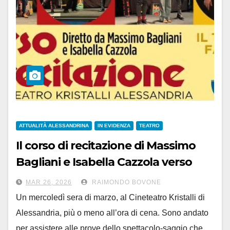
ATTUALITÀ ALESSANDRINA
IN EVIDENZA
TEATRO
Il corso di recitazione di Massimo
Bagliani e Isabella Cazzola verso
nuovi orizzonti
MAR 26, 2026
RAIMONDO BOVONE
Un mercoledì sera di marzo, al Cineteatro Kristalli di
Alessandria, più o meno all’ora di cena. Sono andato
per assistere alle prove dello spettacolo-saggio che