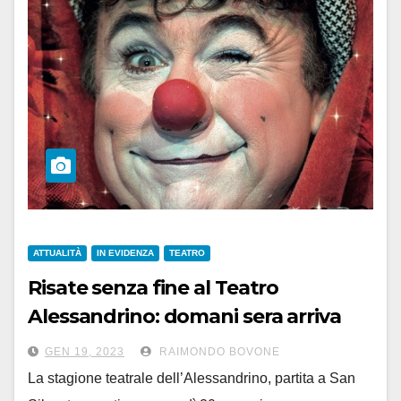
ATTUALITÀ
IN EVIDENZA
TEATRO
Risate senza fine al Teatro
Alessandrino: domani sera arriva
David Larible, il clown dei clown
GEN 19, 2023
RAIMONDO BOVONE
La stagione teatrale dell’Alessandrino, partita a San