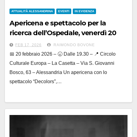
ATTUALITÀ ALESSANDRINA
EVENTI
IN EVIDENZA
Apericena e spettacolo per la
ricerca dell’Ospedale, venerdì 20
febbraio al circolo ‘La Casetta’
FEB 17, 2026
RAIMONDO BOVONE
📅 20 febbraio 2026 – 🕢 Dalle 19.30 – 📍 Circolo
Culturale Europa – La Casetta – Via S. Giovanni
Bosco, 63 – Alessandria Un apericena con lo
spettacolo “Decolors”,…