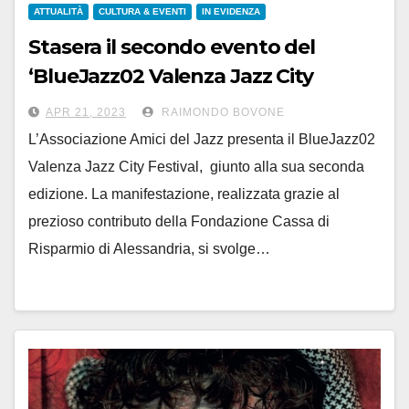
ATTUALITÀ
CULTURA & EVENTI
IN EVIDENZA
Stasera il secondo evento del
‘BlueJazz02 Valenza Jazz City
Festival’: the Swingers Orchestra
APR 21, 2023
RAIMONDO BOVONE
L’Associazione Amici del Jazz presenta il BlueJazz02
Valenza Jazz City Festival, giunto alla sua seconda
edizione. La manifestazione, realizzata grazie al
prezioso contributo della Fondazione Cassa di
Risparmio di Alessandria, si svolge…