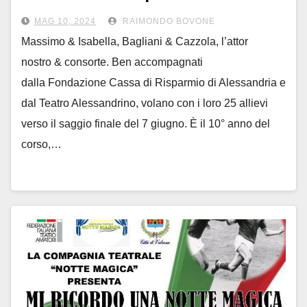
recitazione Bagliani/Cazzola
MAG 10, 2024
RAIMONDO BOVONE
Massimo & Isabella, Bagliani & Cazzola, l’attor
nostro & consorte. Ben accompagnati
dalla Fondazione Cassa di Risparmio di Alessandria e
dal Teatro Alessandrino, volano con i loro 25 allievi
verso il saggio finale del 7 giugno. È il 10° anno del
corso,…