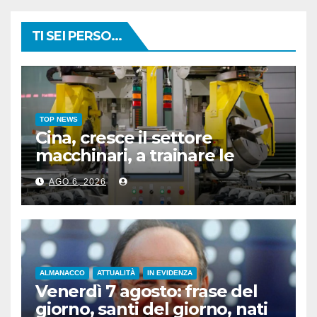
TI SEI PERSO...
TOP NEWS
Cina, cresce il settore
macchinari, a trainare le
“attrezzature intelligenti”
AGO 6, 2026
ALMANACCO
ATTUALITÀ
IN EVIDENZA
Venerdì 7 agosto: frase del
giorno, santi del giorno, nati