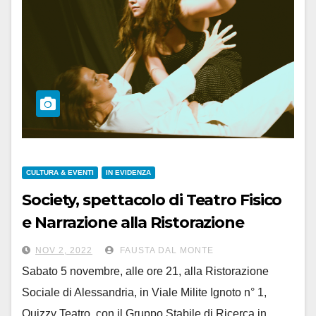
CULTURA & EVENTI
IN EVIDENZA
Society, spettacolo di Teatro Fisico
e Narrazione alla Ristorazione
Sociale di Alessandria
NOV 2, 2022
FAUSTA DAL MONTE
Sabato 5 novembre, alle ore 21, alla Ristorazione
Sociale di Alessandria, in Viale Milite Ignoto n° 1,
Quizzy Teatro, con il Gruppo Stabile di Ricerca in