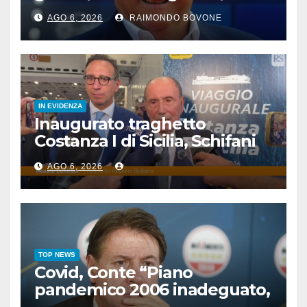
famosi, accadde oggi
AGO 6, 2026
RAIMONDO BOVONE
IN EVIDENZA
Inaugurato traghetto
Costanza I di Sicilia, Schifani
“Mantenuto impegni presi”
AGO 6, 2026
TOP NEWS
Covid, Conte “Piano
pandemico 2006 inadeguato,
virus senza precedenti”