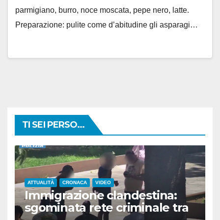
parmigiano, burro, noce moscata, pepe nero, latte.
Preparazione: pulite come d’abitudine gli asparagi…
TI SEI PERSO...
ATTUALITÀ
CRONACA
VIDEO
Immigrazione clandestina:
sgominata rete criminale tra
Algeria, Italia e Francia