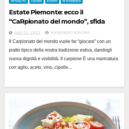
ATTUALITÀ
CUCINA
EVENTI
IN EVIDENZA
Estate Piemonte: ecco il
“CaRpionato del mondo”, sfida
culinaria di piatti freddi fino al 23
AGO 21, 2023
RAIMONDO BOVONE
settembre
Il Carpionato del mondo vuole far “giocare” con un
piatto tipico della nostra tradizione estiva, dandogli
nuova dignità e visibilità. Il carpione È una marinatura
con aglio, aceto, vino, cipolle…