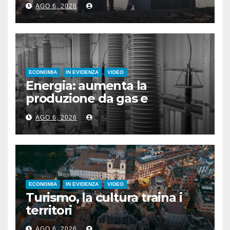
AGO 6, 2026
ECONOMIA
IN EVIDENZA
VIDEO
Energia: aumenta la
produzione da gas e
fotovoltaico
AGO 6, 2026
ECONOMIA
IN EVIDENZA
VIDEO
Turismo, la cultura traina i
territori
AGO 6, 2026