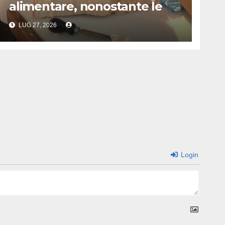
alimentare, nonostante le
incertezze dei mercati
LUG 27, 2026
Login