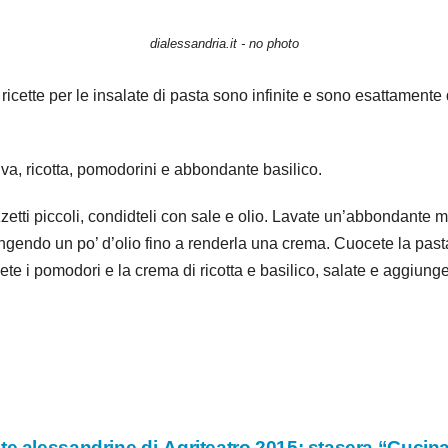
dialessandria.it - no photo
e ricette per le insalate di pasta sono infinite e sono esattament
liva, ricotta, pomodorini e abbondante basilico.
zzetti piccoli, condidteli con sale e olio. Lavate un’abbondante 
iungendo un po’ d’olio fino a renderla una crema. Cuocete la pasta 
ete i pomodori e la crema di ricotta e basilico, salate e aggiun
te alessandrine di
Agriteatro 2015: stasera “Cucin