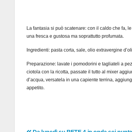
La fantasia si può scatenare: con il caldo che fa, l
una fresca e gustosa ma soprattutto profumata.
Ingredienti: pasta corta, sale, olio extravergine d’o
Preparazione: lavate i pomodorini e tagliateli a pe
ciotola con la ricotta, passate il tutto al mixer agg
d’acqua, versatela in una capiente terrina, aggiung
appetito.
Da lunedì su RETE 4 in onda sei punta