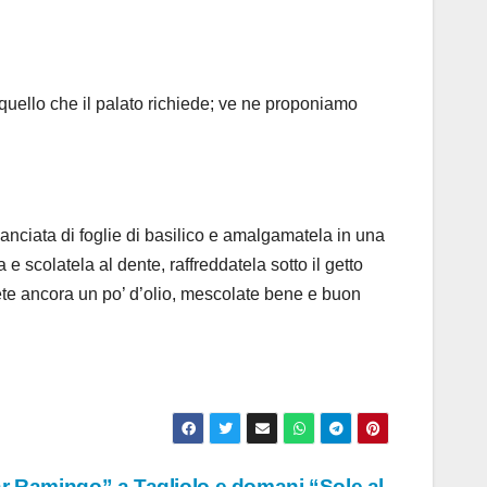
e quello che il palato richiede; ve ne proponiamo
manciata di foglie di basilico e amalgamatela in una
e scolatela al dente, raffreddatela sotto il getto
gete ancora un po’ d’olio, mescolate bene e buon
ar Ramingo” a Tagliolo e domani “Sole al