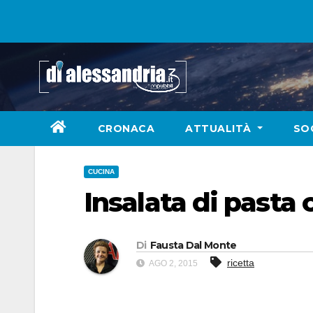
Skip
to
content
CRONACA
ATTUALITÀ
SO
CUCINA
Insalata di pasta 
Di
Fausta Dal Monte
ricetta
AGO 2, 2015