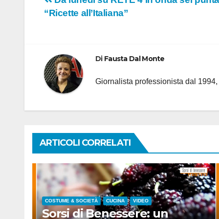
Navigazione
“Ricette all’Italiana”
articoli
Di
Fausta Dal Monte
Giornalista professionista dal 1994
ARTICOLI CORRELATI
COSTUME & SOCIETÀ
CUCINA
VIDEO
Sorsi di Benessere: un