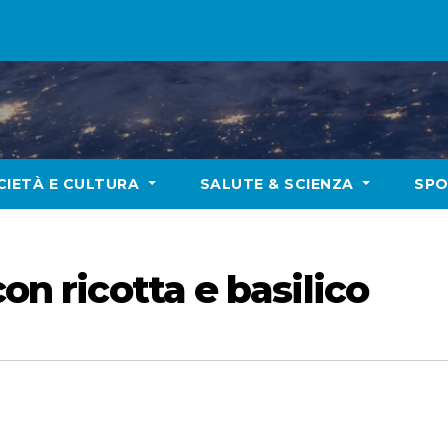
CIETÀ E CULTURA
SALUTE & SCIENZA
SP
con ricotta e basilico