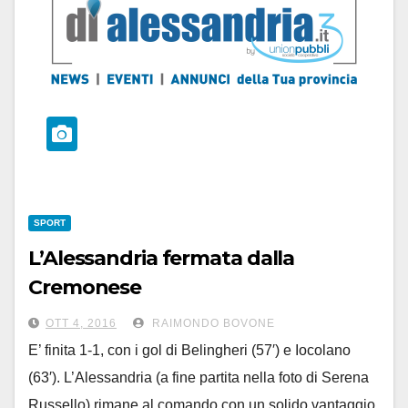
SPORT
L’Alessandria fermata dalla
Cremonese
resta prima con 4 punti di
OTT 4, 2016
RAIMONDO BOVONE
vantaggio
E’ finita 1-1, con i gol di Belingheri (57′) e Iocolano
(63′). L’Alessandria (a fine partita nella foto di Serena
Russello) rimane al comando con un solido vantaggio