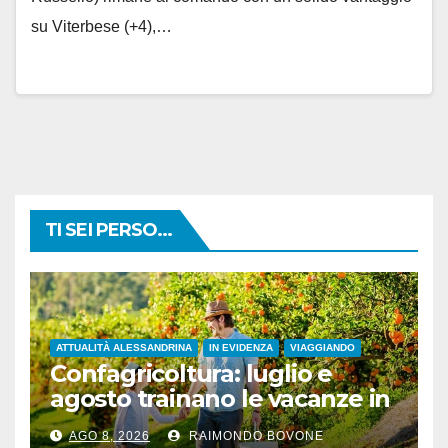
su Viterbese (+4),…
TI SEI PERSO...
ATTUALITÀ ALESSANDRINA
IN EVIDENZA
VIAGGIANDO
Confagricoltura: luglio e
agosto trainano le vacanze in
campagna, settembre
AGO 8, 2026
RAIMONDO BOVONE