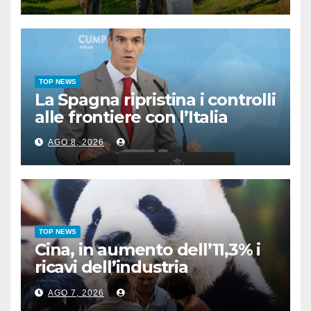
promette bene
TOP NEWS
La Spagna ripristina i controlli
alle frontiere con l’Italia
AGO 8, 2026
TOP NEWS
Cina, in aumento dell’11,3% i
ricavi dell’industria
pubblicitaria
AGO 7, 2026