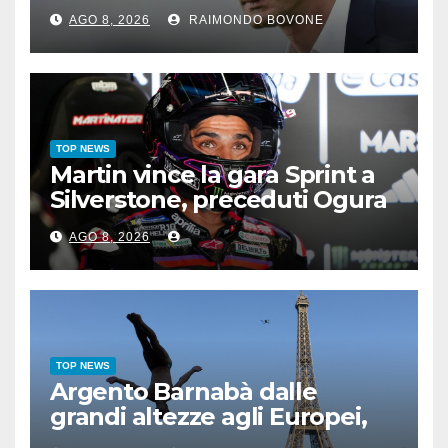
famosi, accadde oggi
AGO 8, 2026
RAIMONDO BOVONE
TOP NEWS
Martin vince la gara Sprint a
Silverstone, preceduti Ogura
e Bezzecchi
AGO 8, 2026
TOP NEWS
Argento Barnabà dalle
grandi altezze agli Europei,
bis azzurro dopo Cosetti