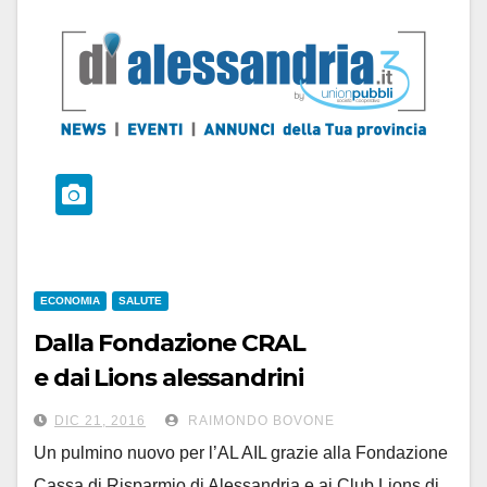
ECONOMIA
SALUTE
Dalla Fondazione CRAL
e dai Lions alessandrini
un pulmino nuovo per l’AL AIL
DIC 21, 2016
RAIMONDO BOVONE
Un pulmino nuovo per l’AL AIL grazie alla Fondazione
Cassa di Risparmio di Alessandria e ai Club Lions di