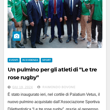
EVENTI
IN EVIDENZA
SPORT
Un pulmino per gli atleti di “Le tre
rose rugby”
grazie al contributo della
GIU 19, 2024
RAIMONDO BOVONE
Fondazione CRAL
È stato inaugurato ieri, nel cortile di Palatium Vetus, il
nuovo pulmino acquistato dall’Associazione Sportiva
Dilettantistica “Le tre rose rugby”, grazie al generoso