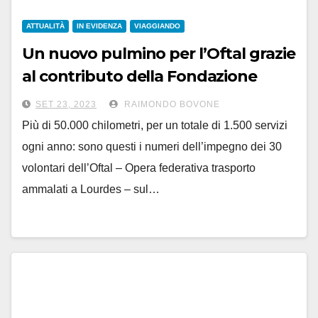
ATTUALITÀ
IN EVIDENZA
VIAGGIANDO
Un nuovo pulmino per l’Oftal grazie
al contributo della Fondazione
Cassa di Risparmio di Alessandria
SET 23, 2023
RAIMONDO BOVONE
Più di 50.000 chilometri, per un totale di 1.500 servizi
ogni anno: sono questi i numeri dell’impegno dei 30
volontari dell’Oftal – Opera federativa trasporto
ammalati a Lourdes – sul…