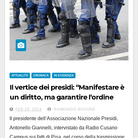
ATTUALITÀ
CRONACA
IN EVIDENZA
Il vertice dei presidi: “Manifestare è
un diritto, ma garantire l’ordine
pubblico. E sulle occupazioni…”.
FEB 28, 2024
RAIMONDO BOVONE
Il presidente dell’Associazione Nazionale Presidi,
Antonello Giannelli, intervistato da Radio Cusano
Campus sui fatti di Pisa, nel corso della trasmissione