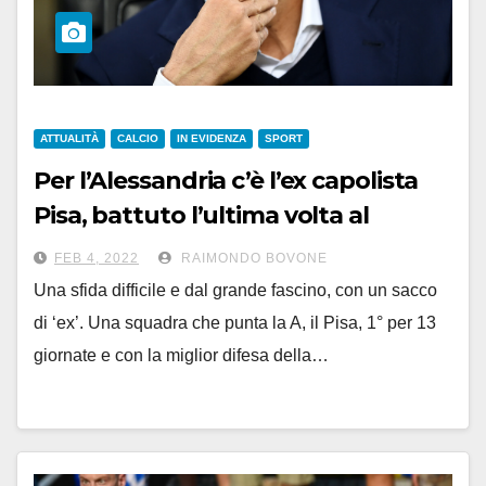
ATTUALITÀ
CALCIO
IN EVIDENZA
SPORT
Per l’Alessandria c’è l’ex capolista
Pisa, battuto l’ultima volta al
‘Moccagatta’ ben 55 anni fa: era il 5
FEB 4, 2022
RAIMONDO BOVONE
febbraio 1967
Una sfida difficile e dal grande fascino, con un sacco
di ‘ex’. Una squadra che punta la A, il Pisa, 1° per 13
giornate e con la miglior difesa della…