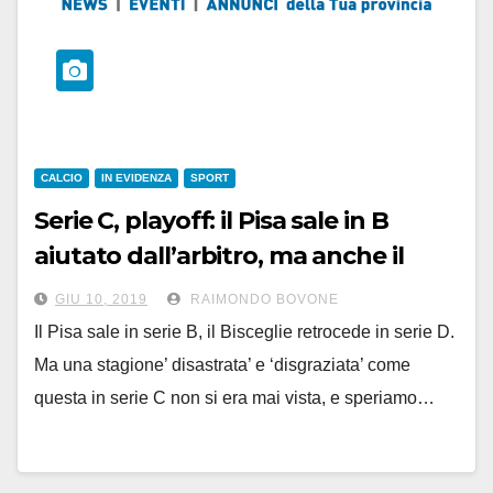
CALCIO
IN EVIDENZA
SPORT
Serie C, playoff: il Pisa sale in B
aiutato dall’arbitro, ma anche il
Piacenza reclama due rigori.
GIU 10, 2019
RAIMONDO BOVONE
Playout: Lucchese salva con i rigori
Il Pisa sale in serie B, il Bisceglie retrocede in serie D.
Ma una stagione’ disastrata’ e ‘disgraziata’ come
questa in serie C non si era mai vista, e speriamo…