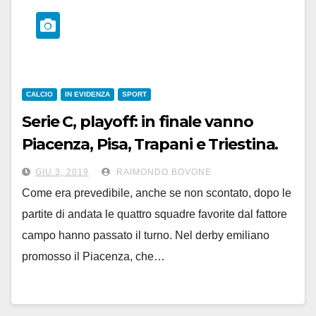
CALCIO
IN EVIDENZA
SPORT
Serie C, playoff: in finale vanno
Piacenza, Pisa, Trapani e Triestina.
Playout, alla Lucchese il primo
GIU 3, 2019
RAIMONDO BOVONE
round
Come era prevedibile, anche se non scontato, dopo le
partite di andata le quattro squadre favorite dal fattore
campo hanno passato il turno. Nel derby emiliano
promosso il Piacenza, che…