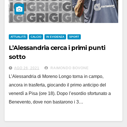
ATTUALITÀ
CALCIO
IN EVIDENZA
SPORT
L’Alessandria cerca i primi punti
sotto
la Torre, il Pisa di D’Angelo è
AGO 26, 2021
RAIMONDO BOVONE
l’ostacolo
L’Alessandria di Moreno Longo torna in campo,
ancora in trasferta, giocando il primo anticipo del
venerdì a Pisa (ore 18). Dopo l’esordio sfortunato a
Benevento, dove non bastarono i 3…