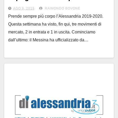
Domani l’amichevole col Sassuolo
AGO 9, 2019
RAIMONDO BOVONE
Prende sempre più corpo l’Alessandria 2019-2020.
Questa settimana ha visto, fin qui, tre movimenti di
mercato, 2 in entrata e 1 in uscita. Cominciamo
dall’ultimo: il Messina ha ufficializzato da…