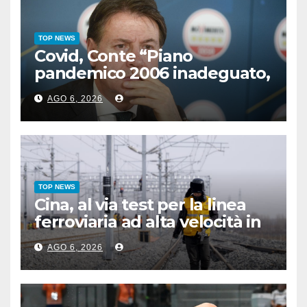
TOP NEWS
Covid, Conte “Piano
pandemico 2006 inadeguato,
virus senza precedenti”
AGO 6, 2026
TOP NEWS
Cina, al via test per la linea
ferroviaria ad alta velocità in
zona permafrost
AGO 6, 2026