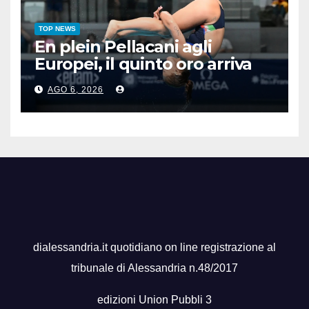
TOP NEWS
En plein Pellacani agli
Europei, il quinto oro arriva
nel sincro con Pizzini
AGO 6, 2026
dialessandria.it quotidiano on line registrazione al
tribunale di Alessandria n.48/2017
edizioni Union Pubbli 3