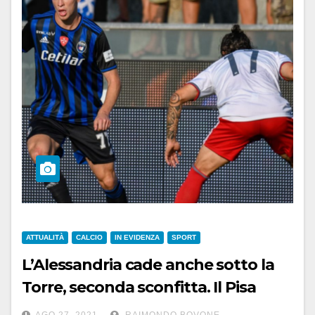
ATTUALITÀ
CALCIO
IN EVIDENZA
SPORT
L’Alessandria cade anche sotto la
Torre, seconda sconfitta. Il Pisa
vince 2-0