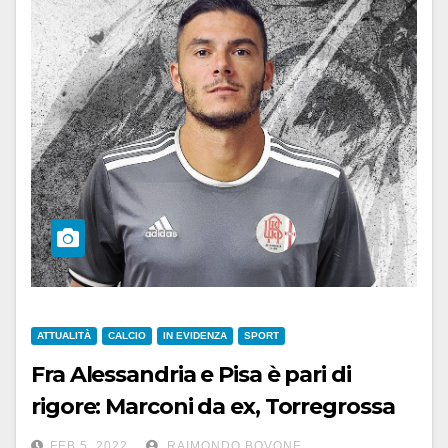
ATTUALITÀ
CALCIO
IN EVIDENZA
SPORT
Fra Alessandria e Pisa è pari di
rigore: Marconi da ex, Torregrossa
da nuovo, 1-1
FEB 5, 2022
RAIMONDO BOVONE