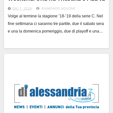
in serie B, una fra Bisceglie e
GIU 7, 2019
RAIMONDO BOVONE
Lucchese scende
Volge al termine la stagione ’18-’19 della serie C. Nel
fine settimana ci saranno tre partite, due il sabato sera
e una la domenica pomeriggio, due di playoff e una…