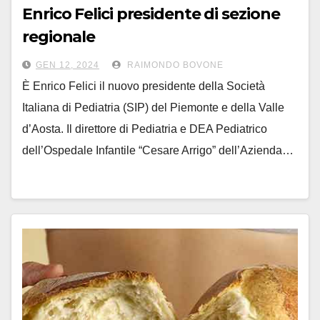
Enrico Felici presidente di sezione
regionale
della Società Italiana di Pediatria
GEN 12, 2024
RAIMONDO BOVONE
È Enrico Felici il nuovo presidente della Società
Italiana di Pediatria (SIP) del Piemonte e della Valle
d’Aosta. Il direttore di Pediatria e DEA Pediatrico
dell’Ospedale Infantile “Cesare Arrigo” dell’Azienda…