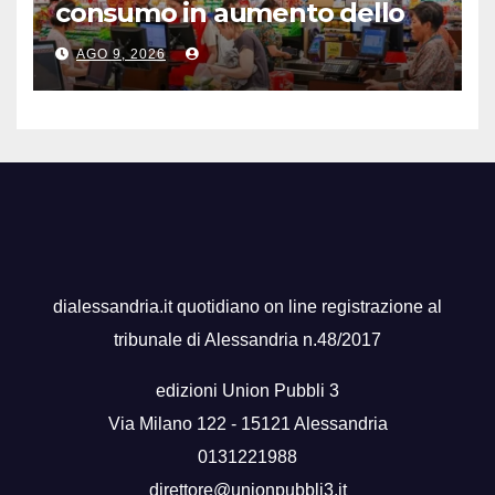
consumo in aumento dello
0,5% a luglio
AGO 9, 2026
dialessandria.it quotidiano on line registrazione al
tribunale di Alessandria n.48/2017
edizioni Union Pubbli 3
Via Milano 122 - 15121 Alessandria
0131221988
direttore@unionpubbli3.it