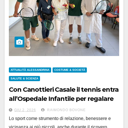
ATTUALITÀ ALESSANDRINA
COSTUME & SOCIETÀ
SALUTE & SCIENZA
Con Canottieri Casale il tennis entra
all’Ospedale Infantile per regalare
sorrisi ai piccoli pazienti
GIU 2, 2026
RAIMONDO BOVONE
Lo sport come strumento di relazione, benessere e
vicinanza ai più piccoli, anche durante il ricovero