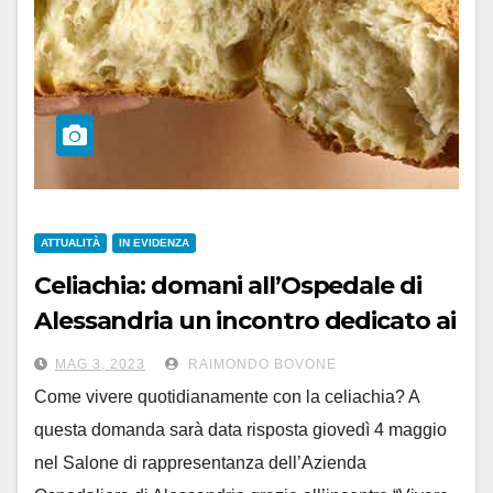
ATTUALITÀ
IN EVIDENZA
Celiachia: domani all’Ospedale di
Alessandria un incontro dedicato ai
malati e alle loro famiglie
MAG 3, 2023
RAIMONDO BOVONE
Come vivere quotidianamente con la celiachia? A
questa domanda sarà data risposta giovedì 4 maggio
nel Salone di rappresentanza dell’Azienda