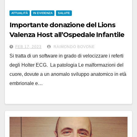
ATTUALITÀ
IN EVIDENZA
SALUTE
Importante donazione del Lions
Valenza Host all’Ospedale Infantile
di Alessandria
FEB 17, 2023
RAIMONDO BOVONE
Si tratta di un software in grado di velocizzare i referti
degli Holter ECG. La patologia Le malformazioni del
cuore, dovute a un anomalo sviluppo anatomico in età
embrionale e…