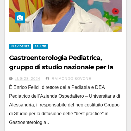
IN EVIDENZA
SALUTE
Gastroenterologia Pediatrica,
gruppo di studio nazionale per la
diffusione delle “best practice”
LUG 28, 2024
RAIMONDO BOVONE
È Enrico Felici, direttore della Pediatria e DEA
Pediatrico dell’Azienda Ospedaliero – Universitaria di
Alessandria, il responsabile del neo costituito Gruppo
di Studio per la diffusione delle “best practice” in
Gastroenterologia…