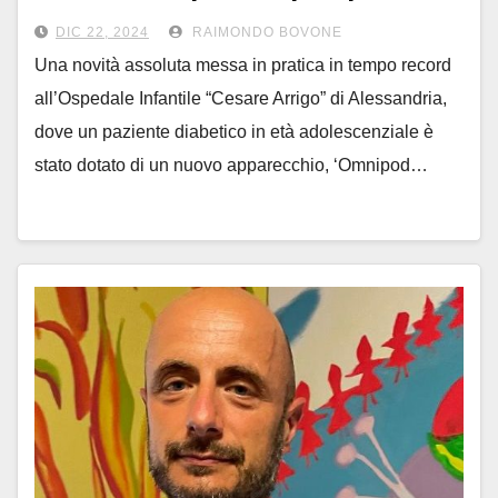
diabetici
DIC 22, 2024
RAIMONDO BOVONE
Una novità assoluta messa in pratica in tempo record
all’Ospedale Infantile “Cesare Arrigo” di Alessandria,
dove un paziente diabetico in età adolescenziale è
stato dotato di un nuovo apparecchio, ‘Omnipod…