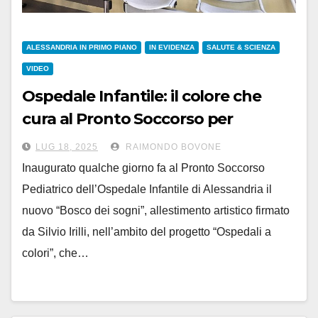
ALESSANDRIA IN PRIMO PIANO
IN EVIDENZA
SALUTE & SCIENZA
VIDEO
Ospedale Infantile: il colore che
cura al Pronto Soccorso per
bambini
LUG 18, 2025
RAIMONDO BOVONE
Inaugurato qualche giorno fa al Pronto Soccorso
Pediatrico dell’Ospedale Infantile di Alessandria il
nuovo “Bosco dei sogni”, allestimento artistico firmato
da Silvio Irilli, nell’ambito del progetto “Ospedali a
colori”, che…