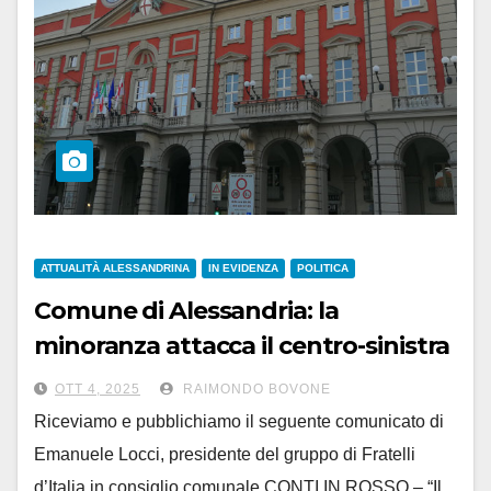
ATTUALITÀ ALESSANDRINA
IN EVIDENZA
POLITICA
Comune di Alessandria: la
minoranza attacca il centro-sinistra
sul bilancio 2024
OTT 4, 2025
RAIMONDO BOVONE
Riceviamo e pubblichiamo il seguente comunicato di
Emanuele Locci, presidente del gruppo di Fratelli
d’Italia in consiglio comunale CONTI IN ROSSO – “Il