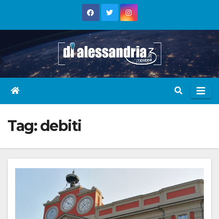
Skip
to
content
Tag:
debiti