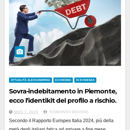
ATTUALITÀ ALESSANDRINA
ECONOMIA
IN EVIDENZA
Sovra-indebitamento in Piemonte,
ecco l’identikit del profilo a rischio.
Alessandria a metà classifica
MAG 7, 2025
RAIMONDO BOVONE
Secondo il Rapporto Eurispes Italia 2024, più della
metà degli italiani fatica ad arrivare a fine mese