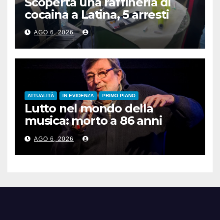
Scoperta una raffineria di
cocaina a Latina, 5 arresti
AGO 6, 2026
ATTUALITÀ
IN EVIDENZA
PRIMO PIANO
Lutto nel mondo della
musica: morto a 86 anni
Francesco Guccini
AGO 6, 2026