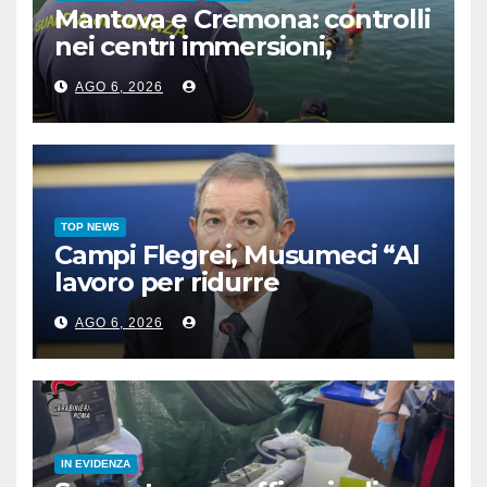
Mantova e Cremona: controlli
nei centri immersioni,
sanzioni per 90.000 euro
AGO 6, 2026
TOP NEWS
Campi Flegrei, Musumeci “Al
lavoro per ridurre
l’esposizione al rischio”
AGO 6, 2026
IN EVIDENZA