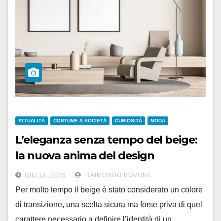
ATTUALITÀ
COSTUME & SOCIETÀ
CURIOSITÀ
MODA
L’eleganza senza tempo del beige:
la nuova anima del design
contemporaneo
GIU 18, 2026
RAIMONDO BOVONE
Per molto tempo il beige è stato considerato un colore
di transizione, una scelta sicura ma forse priva di quel
carattere necessario a definire l’identità di un