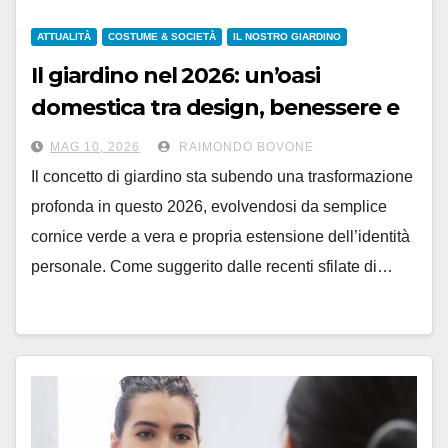
ATTUALITÀ
COSTUME & SOCIETÀ
IL NOSTRO GIARDINO
Il giardino nel 2026: un’oasi
domestica tra design, benessere e
sostenibilità
MAG 10, 2026
RAIMONDO BOVONE
Il concetto di giardino sta subendo una trasformazione
profonda in questo 2026, evolvendosi da semplice
cornice verde a vera e propria estensione dell’identità
personale. Come suggerito dalle recenti sfilate di…