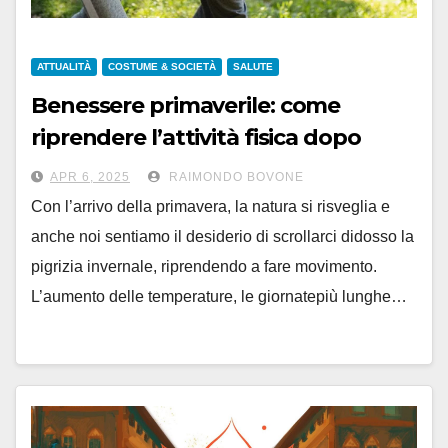
ATTUALITÀ
COSTUME & SOCIETÀ
SALUTE
Benessere primaverile: come
riprendere l’attività fisica dopo
l’inverno
APR 6, 2025
RAIMONDO BOVONE
Con l’arrivo della primavera, la natura si risveglia e
anche noi sentiamo il desiderio di scrollarci didosso la
pigrizia invernale, riprendendo a fare movimento.
L’aumento delle temperature, le giornatepiù lunghe…