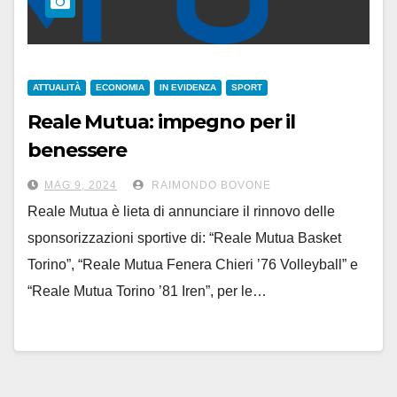
ATTUALITÀ
ECONOMIA
IN EVIDENZA
SPORT
Reale Mutua: impegno per il
benessere
investendo nello sport
MAG 9, 2024
RAIMONDO BOVONE
Reale Mutua è lieta di annunciare il rinnovo delle
sponsorizzazioni sportive di: “Reale Mutua Basket
Torino”, “Reale Mutua Fenera Chieri ’76 Volleyball” e
“Reale Mutua Torino ’81 Iren”, per le…