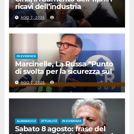
ricavi dell’industria
pubblicitaria
AGO 7, 2026
IN EVIDENZA
Marcinelle, La Russa “Punto
di svolta per la sicurezza sul
lavoro”
AGO 7, 2026
ALMANACCO
ATTUALITÀ
IN EVIDENZA
Sabato 8 agosto: frase del