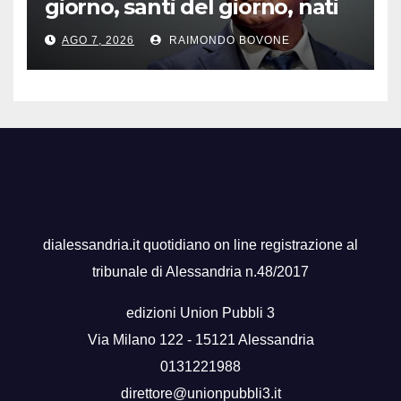
giorno, santi del giorno, nati
famosi, accadde oggi
AGO 7, 2026
RAIMONDO BOVONE
dialessandria.it quotidiano on line registrazione al
tribunale di Alessandria n.48/2017
edizioni Union Pubbli 3
Via Milano 122 - 15121 Alessandria
0131221988
direttore@unionpubbli3.it