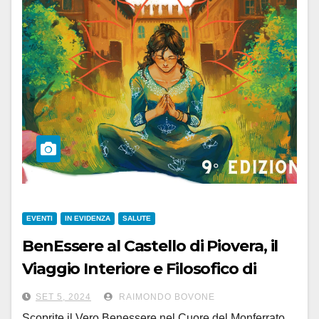
EVENTI
IN EVIDENZA
SALUTE
BenEssere al Castello di Piovera, il
Viaggio Interiore e Filosofico di
domenica 8 settembre
SET 5, 2024
RAIMONDO BOVONE
Scoprite il Vero Benessere nel Cuore del Monferrato,