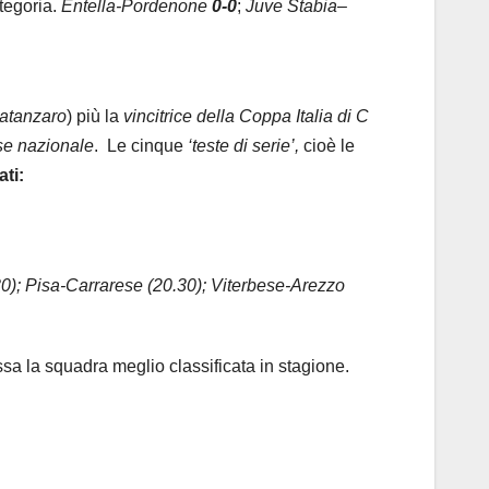
ategoria.
Entella-Pordenone
0-0
;
Juve Stabia
–
Catanzaro
) più la
vincitrice della Coppa Italia di C
se nazionale
. Le cinque
‘teste di serie’,
cioè le
ati:
0); Pisa-Carrarese (20.30); Viterbese-Arezzo
ssa la squadra meglio classificata in stagione.