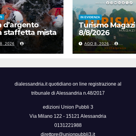
WS
IN EVIDENZA
ia d’argento
Turismo Magazi
a staffetta mista
8/8/2026
 Europei di
8, 2026
AGO 8, 2026
o di fondo
dialessandria.it quotidiano on line registrazione al
tribunale di Alessandria n.48/2017
edizioni Union Pubbli 3
Via Milano 122 - 15121 Alessandria
0131221988
direttore@unionpubbli3.it