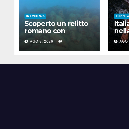
IN EVIDENZA
TOP NE
Scoperto un relitto
Ital
romano con
nell
centinaia di anfore
agli
AGO 8, 2026
AGO 
al largo di Mazara
nuot
del Vallo