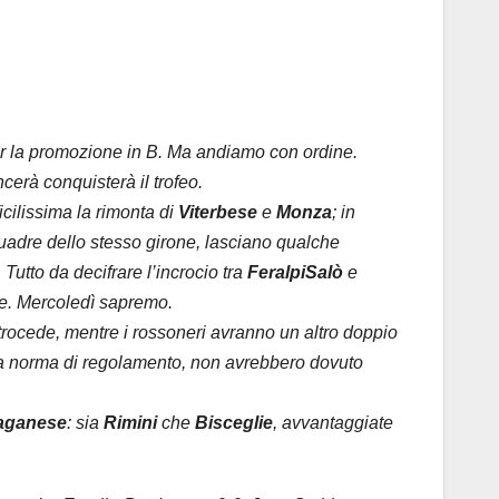
per la promozione in B. Ma andiamo con ordine.
ncerà conquisterà il trofeo.
fficilissima la rimonta di
Viterbese
e
Monza
; in
squadre dello stesso girone, lasciano qualche
 Tutto da decifrare l’incrocio tra
FeralpiSalò
e
ere. Mercoledì sapremo.
etrocede, mentre i rossoneri avranno un altro doppio
, a norma di regolamento, non avrebbero dovuto
aganese
: sia
Rimini
che
Bisceglie
, avvantaggiate