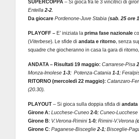
SUPERCOPPA
– Si gioca fra le 3 vincitrici di gi
Entella
2-2
.
Da giocare
Pordenone-Juve Stabia (
sab. 25 ore 
PLAYOFF –
E’ iniziata la
prima fase nazionale
co
(
Viterbese
). Le sfide di
andata e ritorno
, senza su
squadre che giocheranno in casa la gara di ritorno, 
ANDATA – Risultati 19 maggio:
Carrarese-Pisa
2
Monza-Imolese
1-3
;
Potenza-Catania
1-1
; Feralp
RITORNO (mercoledì 22 maggio):
Catanzaro-Fera
(20.30).
PLAYOUT
– Si gioca sulla doppia sfida di
andata 
Girone A:
Lucchese-Cuneo
2-0
; Cuneo-Lucchese 
Girone B
:
V.Verona-Rimini
1-0
; Rimini-V.Verona (
Girone C
:
Paganese-Bisceglie
2-1
; Bisceglie-Pag