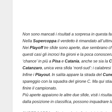
Non sono mancati i risultati a sorpresa in questa fa
Nella
Supercoppa
il verdetto è rimandato all’ulti
Nei
Playoff
tre sfide sono aperte, due sembrano chi
questi casi gli incroci fra gironi e la poca conosce
‘chance’ in più a
Pisa
e
Catania
, anche se sia la
C
Catanzaro
, unica vera sfida ‘nord-sud’: i calabr
Infine i
Playout
. In salita appare la strada del
Cun
spareggio con la squadra del girone C. Ma qui sti
finire il campionato.
Più aperte appaiono le altre due sfide, visti i risult
dalla posizione in classifica, possono inquadrare la