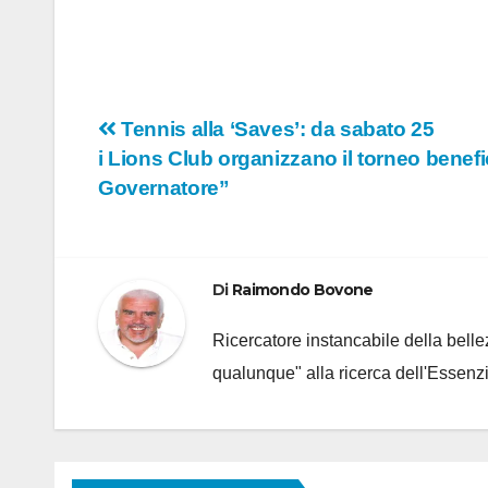
Navigazione
Tennis alla ‘Saves’: da sabato 25
i Lions Club organizzano il torneo benef
articoli
Governatore”
Di
Raimondo Bovone
Ricercatore instancabile della bellez
qualunque" alla ricerca dell'Essenzi