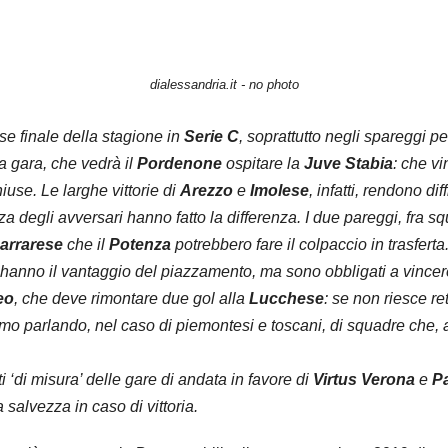
dialessandria.it - no photo
se finale della stagione in
Serie C
, soprattutto negli spareggi 
ma gara, che vedrà il
Pordenone
ospitare la
Juve Stabia
: che vi
use. Le larghe vittorie di
Arezzo
e
Imolese
, infatti, rendono di
nza degli avversari hanno fatto la differenza. I due pareggi, fra 
arrarese
che il
Potenza
potrebbero fare il colpaccio in trasferta.
esi hanno il vantaggio del piazzamento, ma sono obbligati a vinc
eo
, che deve rimontare due gol alla
Lucchese
: se non riesce r
amo parlando, nel caso di piemontesi e toscani, di squadre che
ati ‘di misura’ delle gare di andata in favore di
Virtus Verona
e
P
 salvezza in caso di vittoria.