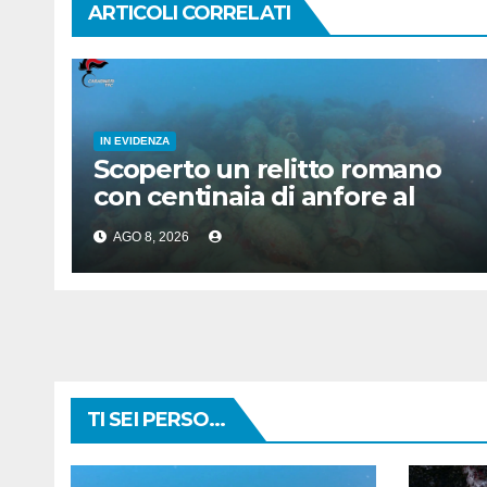
ARTICOLI CORRELATI
IN EVIDENZA
Scoperto un relitto romano
con centinaia di anfore al
largo di Mazara del Vallo
AGO 8, 2026
TI SEI PERSO...