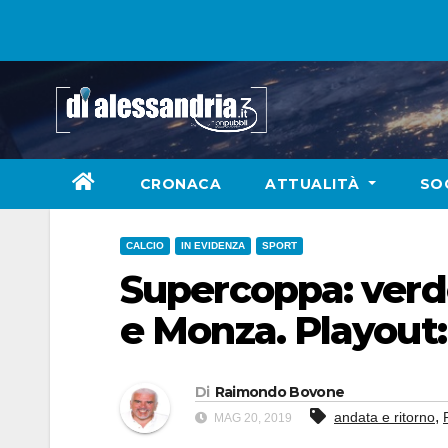
Skip
to
content
CRONACA
ATTUALITÀ
SO
CALCIO
IN EVIDENZA
SPORT
Supercoppa: verde
e Monza. Playout: 
Di
Raimondo Bovone
,
andata e ritorno
MAG 20, 2019