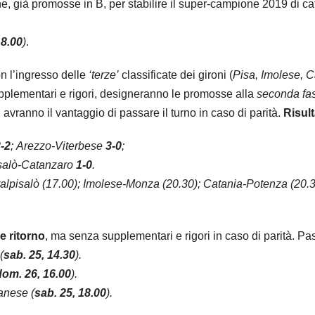
rone, già promosse in B, per stabilire il super-campione 2019 di c
18.00
)
.
n l’ingresso delle
‘terze’
classificate dei gironi (
Pisa, Imolese, 
pplementari e rigori, designeranno le promosse alla
seconda fa
avranno il vantaggio di passare il turno in caso di parità.
Risult
-2
; Arezzo-Viterbese
3-0
;
isalò-Catanzaro
1-0
.
lpisalò (17.00); Imolese-Monza (20.30); Catania-Potenza (20.3
e ritorno
, ma senza supplementari e rigori in caso di parità. Pa
(
sab. 25, 14.30
).
dom. 26, 16.00
).
anese (
sab. 25, 18.00
).