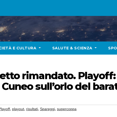
CIETÀ E CULTURA
SALUTE & SCIENZA
SP
tto rimandato. Playoff:
Cuneo sull’orlo del bara
,
,
,
,
Playoff
playout
risultati
Spareggi
supercoppa