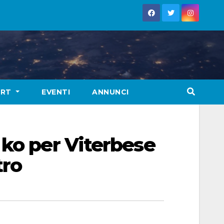
ORT
EVENTI
ANNUNCI
 ko per Viterbese
tro